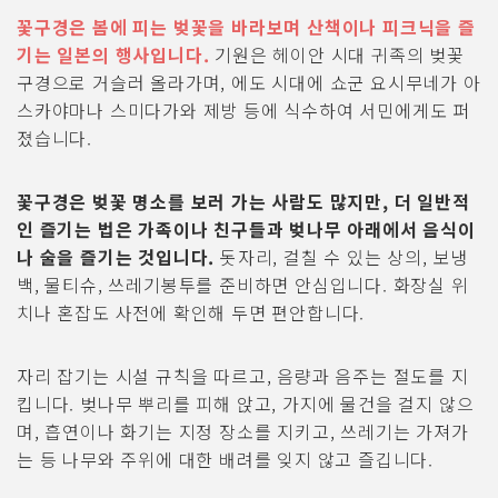
꽃구경은 봄에 피는 벚꽃을 바라보며 산책이나 피크닉을 즐
기는 일본의 행사입니다.
기원은 헤이안 시대 귀족의 벚꽃
구경으로 거슬러 올라가며, 에도 시대에 쇼군 요시무네가 아
스카야마나 스미다가와 제방 등에 식수하여 서민에게도 퍼
졌습니다.
꽃구경은 벚꽃 명소를 보러 가는 사람도 많지만, 더 일반적
인 즐기는 법은 가족이나 친구들과 벚나무 아래에서 음식이
나 술을 즐기는 것입니다.
돗자리, 걸칠 수 있는 상의, 보냉
백, 물티슈, 쓰레기봉투를 준비하면 안심입니다. 화장실 위
치나 혼잡도 사전에 확인해 두면 편안합니다.
자리 잡기는 시설 규칙을 따르고, 음량과 음주는 절도를 지
킵니다. 벚나무 뿌리를 피해 앉고, 가지에 물건을 걸지 않으
며, 흡연이나 화기는 지정 장소를 지키고, 쓰레기는 가져가
는 등 나무와 주위에 대한 배려를 잊지 않고 즐깁니다.