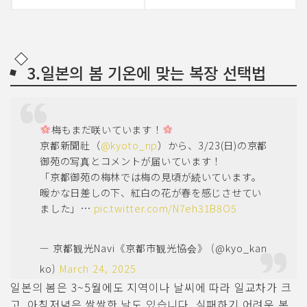
3.일본의 봄 기온에 맞는 복장 선택법
梅もまだ咲いています！
京都新聞社（
@kyoto_np
）から、3/23(日)の京都
御苑の写真とコメントが届いています！
「京都御苑の梅林では梅の見頃が続いています。
暖かな日差しの下、紅白の花が春を感じさせてい
ました」…
pic.twitter.com/N7eh31B8O5
— 京都観光Navi《京都市観光協会》 (@kyo_kan
ko)
March 24, 2025
일본의 봄은 3~5월에도 지역이나 날씨에 따라 일교차가 크
고, 아침저녁은 쌀쌀한 날도 있습니다. 실패하기 어려운 복