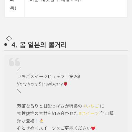
등)
4. 봄 일본의 볼거리
／
いちごスイーツビュッフェ第2弾
Very Very Strawberry
＼
芳醇な香りと甘酸っぱさが特長の
#いちご
に
相性抜群の素材を組み合わせた
#スイーツ
全21種
類が登場
心ときめくスイーツをご堪能ください