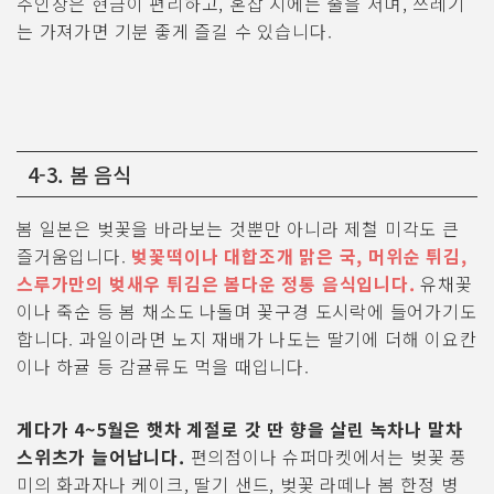
주인장은 현금이 편리하고, 혼잡 시에는 줄을 서며, 쓰레기
는 가져가면 기분 좋게 즐길 수 있습니다.
4-3. 봄 음식
봄 일본은 벚꽃을 바라보는 것뿐만 아니라 제철 미각도 큰
즐거움입니다.
벚꽃떡이나 대합조개 맑은 국, 머위순 튀김,
스루가만의 벚새우 튀김은 봄다운 정통 음식입니다.
유채꽃
이나 죽순 등 봄 채소도 나돌며 꽃구경 도시락에 들어가기도
합니다. 과일이라면 노지 재배가 나도는 딸기에 더해 이요칸
이나 하귤 등 감귤류도 먹을 때입니다.
게다가 4~5월은 햇차 계절로 갓 딴 향을 살린 녹차나 말차
스위츠가 늘어납니다.
편의점이나 슈퍼마켓에서는 벚꽃 풍
미의 화과자나 케이크, 딸기 샌드, 벚꽃 라떼나 봄 한정 병