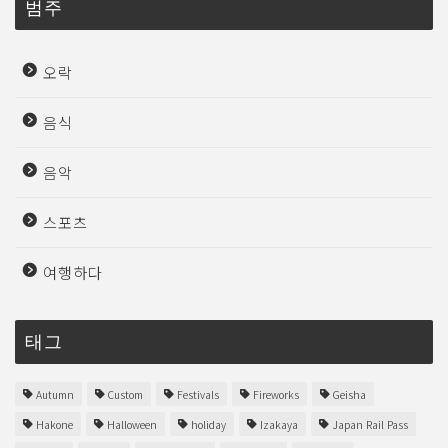
범주
오락
음식
음악
스포츠
여행하다
태그
Autumn
Custom
Festivals
Fireworks
Geisha
Hakone
Halloween
holiday
Izakaya
Japan Rail Pass