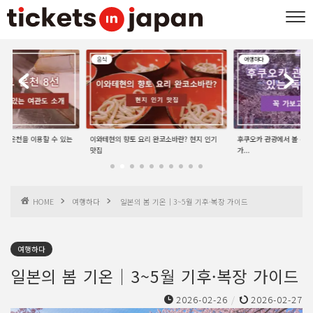
여행하다
여행하다
리 완코소바란? 현지 인기
후쿠오카 관광에서 볼 수 있는 독특한 것들: 꼭
일본 오미쿠지란? 종류·뽑는
가...
드
HOME
여행하다
일본의 봄 기온｜3~5월 기후·복장 가이드
여행하다
일본의 봄 기온｜3~5월 기후·복장 가이드
2026-02-26
/
2026-02-27