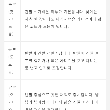
북부
(홋
긴팔 + 가벼운 외투가 기본입니다. 낮에는
카이
셔츠 한 장이라도 아침저녁은 가디건이나 얇
도
은 코트가 도움이 됩니다.
등)
중부
반팔과 긴팔 전환기입니다. 반팔에 긴팔 셔
(도
츠를 걸치거나 얇은 가디건을 갖고 다니는
쿄
등 벗고 입기로 조절합니다.
등)
남부
(오
반팔 중심으로 햇볕 대책도 중시합니다. 냉
키나
방과 밤바람에 대비해 얇은 긴팔 셔츠나 가
와
벼운 재킷을 휴대합니다.