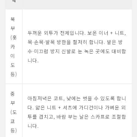
북
부
두꺼운 외투가 전제입니다. 보온 이너 + 니트,
(홋
목·손목·발목 방한을 철저히 합니다. 발은 방
카
수·미끄럼 방지 신발로 눈 녹은 곳에도 대비합
이
니다.
도
등)
중
아침저녁은 코트, 낮에는 벗을 수 있도록 합니
부
다. 얇은 니트 + 셔츠에 가디건이나 가벼운 외
(도
투를 겹치고, 바람 부는 날은 스카프로 조절합
쿄
니다.
등)