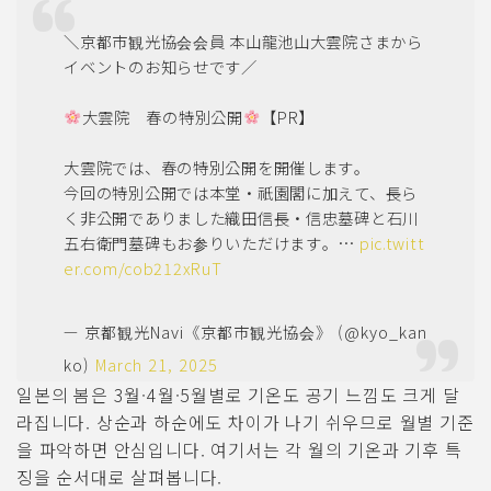
＼京都市観光協会会員 本山龍池山大雲院さまから
イベントのお知らせです／
大雲院 春の特別公開
【PR】
大雲院では、春の特別公開を開催します。
今回の特別公開では本堂・祇園閣に加えて、長ら
く非公開でありました織田信長・信忠墓碑と石川
五右衛門墓碑もお参りいただけます。…
pic.twitt
er.com/cob212xRuT
— 京都観光Navi《京都市観光協会》 (@kyo_kan
ko)
March 21, 2025
일본의 봄은 3월·4월·5월별로 기온도 공기 느낌도 크게 달
라집니다. 상순과 하순에도 차이가 나기 쉬우므로 월별 기준
을 파악하면 안심입니다. 여기서는 각 월의 기온과 기후 특
징을 순서대로 살펴봅니다.