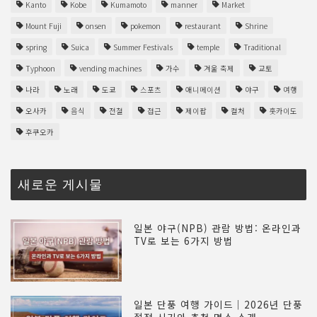
Kanto
Kobe
Kumamoto
manner
Market
Mount Fuji
onsen
pokemon
restaurant
Shrine
spring
Suica
Summer Festivals
temple
Traditional
Typhoon
vending machines
가수
겨울 축제
교토
나라
노래
도쿄
스포츠
애니메이션
야구
여행
오사카
음식
전철
접근
제이팝
컬처
홋카이도
후쿠오카
새로운 게시물
일본 야구(NPB) 관람 방법: 온라인과
TV로 보는 6가지 방법
일본 단풍 여행 가이드｜2026년 단풍