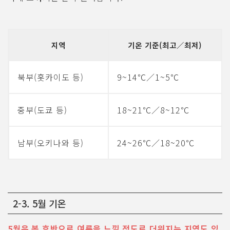
지역
기온 기준(최고／최저)
북부(홋카이도 등)
9~14℃／1~5℃
중부(도쿄 등)
18~21℃／8~12℃
남부(오키나와 등)
24~26℃／18~20℃
2-3. 5월 기온
5월은 봄 후반으로 여름을 느낄 정도로 더워지는 지역도 있