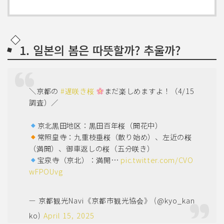
1. 일본의 봄은 따뜻할까? 추울까?
＼京都の
#遅咲き桜
まだ楽しめますよ！（4/15
調査）／
京北黒田地区：黒田百年桜（開花中）
常照皇寺：九重枝垂桜（散り始め）、左近の桜
（満開）、御車返しの桜（五分咲き）
宝泉寺（京北）：満開…
pic.twitter.com/CVO
wFPOUvg
— 京都観光Navi《京都市観光協会》 (@kyo_kan
ko)
April 15, 2025