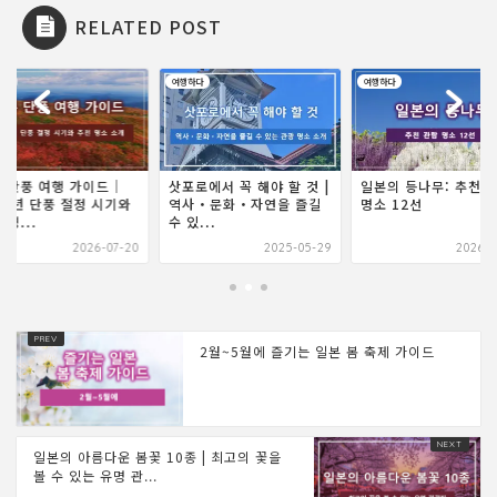
RELATED POST
하다
여행하다
여행하다
로에서 꼭 해야 할 것 |
일본의 등나무: 추천 관람
일본 단풍 여행 가이드
사・문화・자연을 즐길
명소 12선
2026년 단풍 절정 시
...
추천 명...
2025-05-29
2026-03-25
2026-0
2월~5월에 즐기는 일본 봄 축제 가이드
일본의 아름다운 봄꽃 10종 | 최고의 꽃을
볼 수 있는 유명 관...