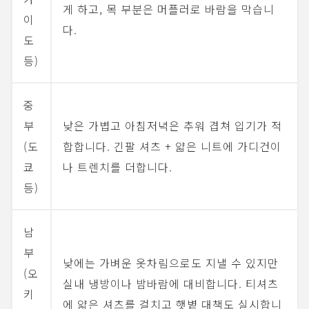
게 하고, 목 부분은 머플러로 바람을 막습니
이
다.
도
등)
중
부
낮은 가볍고 아침저녁은 추워 겹쳐 입기가 적
(도
합합니다. 긴팔 셔츠 + 얇은 니트에 가디건이
쿄
나 트렌치를 더합니다.
등)
남
부
낮에는 가벼운 옷차림으로도 지낼 수 있지만
(오
실내 냉방이나 밤바람에 대비합니다. 티셔츠
키
에 얇은 셔츠를 걸치고 햇볕 대책도 실시합니