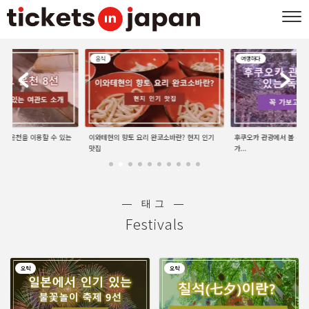
음식
여행하다
선 | 온천을 이용할 수 있는
이와테현의 향토 요리 완코소바란? 현지 인기
후쿠오카 관광에서 볼 수 있
맛집
가...
― 태그 ―
Festivals
오락
오락