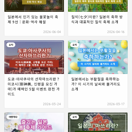
일본에서 인기 있는 불꽃놀이 축
칠석(七夕)이란? 일본의 축하 방
제 9선｜문화·역사 해설
식과 대표적인 칠석 축제 소개
2026-06-04
2026-04-16
오락
오락
도쿄·아사쿠사의 산자마쓰리란？
일본에서는 부활절을 축하하는
미코시(御神輿, 신령을 모신 가
가? 이 시기의 날씨와 볼거리도
마)가 매력인 5월 이벤트 완전 가
소개
이드
2026-03-24
2026-03-17
여행하다
오락