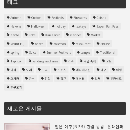
태그
Autumn
Custom
Festivals
Fireworks
Geisha
Hakone
Halloween
holiday
Izakaya
Japan Rail Pass
Kanto
Kobe
Kumamoto
manner
Market
Mount Fuji
onsen
pokemon
restaurant
Shrine
spring
Suica
Summer Festivals
temple
Traditional
Typhoon
vending machines
가수
겨울 축제
교토
나라
노래
도쿄
스포츠
애니메이션
야구
여행
오사카
음식
전철
접근
제이팝
컬처
홋카이도
후쿠오카
새로운 게시물
일본 야구(NPB) 관람 방법: 온라인과