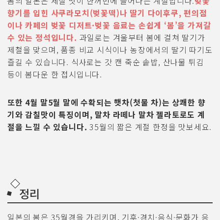
봄의 일본은 제철 맛이 한꺼번에 늘어나는 계절입니다.
벚꽃
향기를 입힌 사쿠라모치(벚꽃떡)나 딸기 다이후쿠, 편의점
이나 카페의 벚꽃 디저트·벚꽃 음료는 손쉽게 ‘봄’을 가져갈
수 있는 정석입니다.
과일로는 겨울부터 봄에 걸쳐 딸기가
제철을 맞으며, 품종 비교 시식이나 농장에서의 딸기 따기도
즐길 수 있습니다. 식사로는 갓 캔 죽순 솥밥, 산나물 튀김
등이 봄다운 한 접시입니다.
또한 4월 말5월 말에 수확되는 햇차(첫물 차)는 상쾌한 향
기와 감칠맛이 특징이며, 말차 라떼나 말차 젤라토로도 계
절을 느낄 수 있습니다.
35월의 짧은 계절 한정을 맛보세요.
정리
일본의 봄은 35월경을 가리키며, 기후·경치·음식·문화가 응