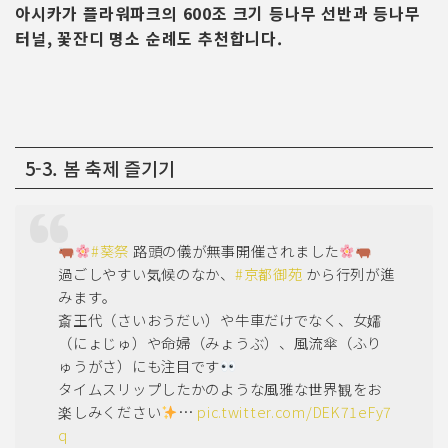
아시카가 플라워파크의 600조 크기 등나무 선반과 등나무
터널, 꽃잔디 명소 순례도 추천합니다.
5-3. 봄 축제 즐기기
#葵祭
路頭の儀が無事開催されました
過ごしやすい気候のなか、
#京都御苑
から行列が進
みます。
斎王代（さいおうだい）や牛車だけでなく、女嬬
（にょじゅ）や命婦（みょうぶ）、風流傘（ふり
ゅうがさ）にも注目です
タイムスリップしたかのような風雅な世界観をお
楽しみください
…
pic.twitter.com/DEK71eFy7
q