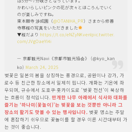
は5分～7分咲きとなっています。
かわいらしいピンクの花が次々とほころんでいく
のが楽しみですね。
東本願寺 渉成園（
@OTANIHA_PR
）さまから修善
寺寒桜の写真をいただきました
▼桜だより
https://t.co/eNZyNKvenI
pic.twitter.
com/JVgOaeYl4i
— 京都観光Navi《京都市観光協会》 (@kyo_kan
ko)
March 24, 2025
벚꽃은 일본의 봄을 상징하는 풍경으로, 공원이나 강가, 가
로수 등 친근한 장소에서 일제히 핍니다. 개화는 기온에 좌
우되며, 규슈에서 도호쿠·홋카이도로 ‘벚꽃 전선’이 북상하
는 흐름이 정석입니다.
만개한 나무 아래에서 식사와 대화를
즐기는 ‘하나미(꽃놀이)’는 벚꽃을 보는 것뿐만 아니라 그
장소의 활기도 맛볼 수 있는 행사입니다.
벚꽃 명소는 주말
에 혼잡하기 쉬우므로 꽃놀이를 할 경우 이른 시간대부터 가
는 것이 좋습니다.