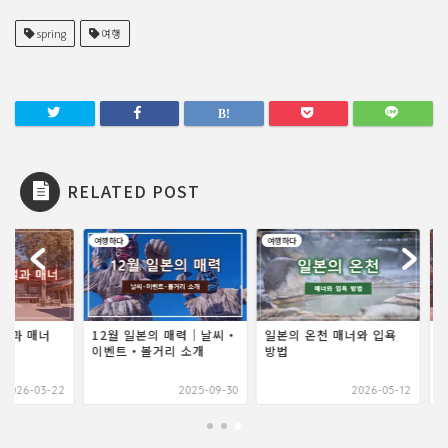
spring
여행
RELATED POST
하다
여행하다
여행하다
월 일본의 매력｜날씨・
일본의 온천 매너와 입욕
일본 신사의 예절과 매
벤트・볼거리 소개
방법
2025-09-30
2026-05-12
2026-0