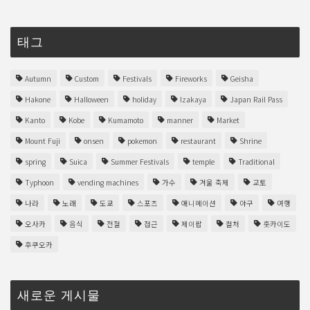
태그
Autumn
Custom
Festivals
Fireworks
Geisha
Hakone
Halloween
holiday
Izakaya
Japan Rail Pass
Kanto
Kobe
Kumamoto
manner
Market
Mount Fuji
onsen
pokemon
restaurant
Shrine
spring
Suica
Summer Festivals
temple
Traditional
Typhoon
vending machines
가수
겨울 축제
교토
나라
노래
도쿄
스포츠
애니메이션
야구
여행
오사카
음식
전철
접근
제이팝
컬처
홋카이도
후쿠오카
새로운 게시물