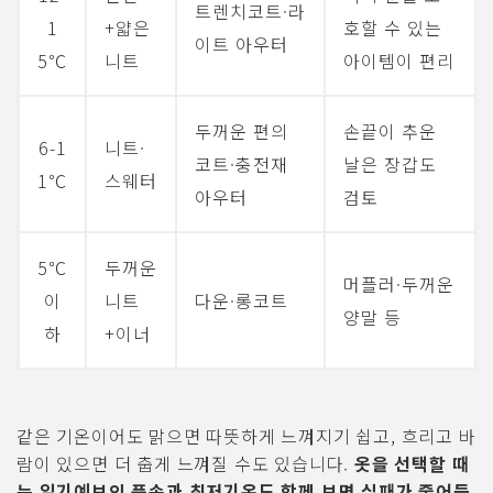
트렌치코트·라
1
+얇은
호할 수 있는
이트 아우터
5℃
니트
아이템이 편리
두꺼운 편의
손끝이 추운
6-1
니트·
코트·충전재
날은 장갑도
1℃
스웨터
아우터
검토
5℃
두꺼운
머플러·두꺼운
이
니트
다운·롱코트
양말 등
하
+이너
같은 기온이어도 맑으면 따뜻하게 느껴지기 쉽고, 흐리고 바
람이 있으면 더 춥게 느껴질 수도 있습니다.
옷을 선택할 때
는 일기예보의 풍속과 최저기온도 함께 보면 실패가 줄어듭