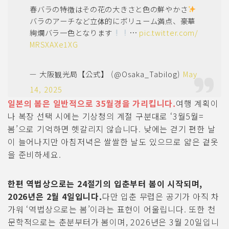
春バラの特徴はその花の大きさと色の鮮やかさ
バラのアーチなど立体的にボリューム満点、豪華
絢爛バラ一色となります
…
pic.twitter.com/
MRSXAXe1XG
— 大阪観光局【公式】 (@Osaka_Tabilog)
May
14, 2025
일본의 봄은 일반적으로 35월경을 가리킵니다.
여행 계획이
나 복장 선택 시에는 기상청의 계절 구분대로 ‘3월5월=
봄’으로 기억하면 헷갈리지 않습니다. 낮에는 걷기 편한 날
이 늘어나지만 아침저녁은 쌀쌀한 날도 있으므로 얇은 겉옷
을 준비하세요.
한편 역법상으로는 24절기의 입춘부터 봄이 시작되며,
2026년은 2월 4일입니다.
다만 입춘 무렵은 공기가 아직 차
가워 ‘역법상으로는 봄’이라는 표현이 어울립니다. 또한 천
문학적으로는 춘분부터가 봄이며, 2026년은 3월 20일입니