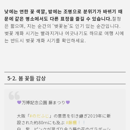
낮에는 연한 꽃 색깔, 밤에는 조명으로 분위기가 바뀌기 때
문에 같은 명소에서도 다른 표정을 즐길 수 있습니다.
절정
은 짧으며, 지는 순간의 ‘벚꽃눈’도 인기 있는 순간입니다.
벚꽃 개화 시기는 빨라지거나 어긋나기도 하므로 여행 시에
는 반드시 벚꽃 개화 시기를 확인하세요.
5-2. 봄 꽃들 감상
万博記念公園 藤まつり
大阪「
#のだふじ
」の意思を引き継ぎ2019年に新
設された約80ｍにも及ぶ
#藤棚
白、紫、ピンクが混ざり合う藤の花のグラデーシ