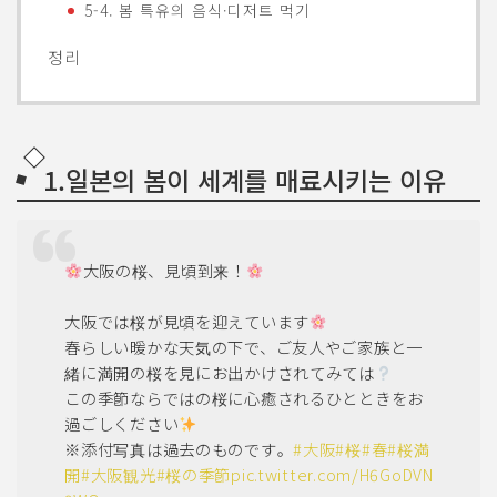
5-4. 봄 특유의 음식·디저트 먹기
정리
1.일본의 봄이 세계를 매료시키는 이유
大阪の桜、見頃到来！
大阪では桜が見頃を迎えています
春らしい暖かな天気の下で、ご友人やご家族と一
緒に満開の桜を見にお出かけされてみては
この季節ならではの桜に心癒されるひとときをお
過ごしください
※添付写真は過去のものです。
#大阪
#桜
#春
#桜満
開
#大阪観光
#桜の季節
pic.twitter.com/H6GoDVN