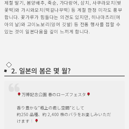
제철 딸기, 봄양배추, 죽순, 가다랑어, 삼치, 사쿠라모치(벚
꽃떡)와 가시와모치(떡갈나무떡) 등 계절 한정 미각도 풍부
합니다. 꽃가루가 힘들다는 의견도 있지만, 히나마츠리(여
아의 날)와 고이노보리(잉어 깃발) 등 전통 행사를 접할 수
있는 것이 일본다움을 깊이 느끼게 합니다.
2. 일본의 봄은 몇 월?
万博記念公園 春のローズフェスタ
香り豊かな”極上の癒し空間”として
約250 品種、約 2,400 株のバラをお楽しみいただ
けます