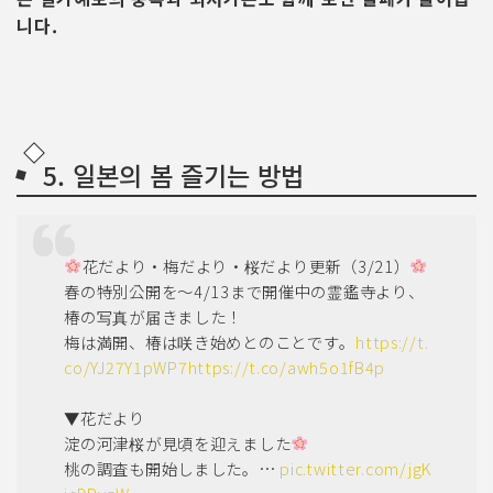
니다.
5. 일본의 봄 즐기는 방법
花だより・梅だより・桜だより更新（3/21）
春の特別公開を～4/13まで開催中の霊鑑寺より、
椿の写真が届きました！
梅は満開、椿は咲き始めとのことです。
https://t.
co/YJ27Y1pWP7
https://t.co/awh5o1fB4p
▼花だより
淀の河津桜が見頃を迎えました
桃の調査も開始しました。…
pic.twitter.com/jgK