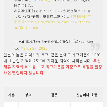
届きました。
冷泉家住宅前ではソメイヨシノが咲き誇っていま
した（3/27撮影、京都市上京区）。
#京都
#桜
#開
花宣言
https://t.co/WCxyJSx2pA
pic.twitter.co
m/NSn2hfFedr
— 京都観光Navi《京都市観光協会》 (@kyo_kan
ko)
March 27, 2025
일본의 봄은 지역차가 크고, 같은 날에도 최고기온이 10℃
대 초반인 지역과 25℃에 가까운 지역이 나타납니다.
우선
체류 지역의 예보를 보고 최고기온을 기준으로 복장을 결정
하면 헷갈리지 않습니다.
기온
상의
겉옷
신발이나 소품