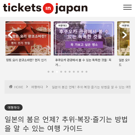
여행하다
여행하다
리 완코소바란? 현지 인기
후쿠오카 관광에서 볼 수 있는 독특한 것들: 꼭
일본 오미쿠지란? 종류·뽑는
가...
드
HOME
여행하다
일본의 봄은 언제? 추위·복장·즐기는 방법을 알 수 있는 여행 
여행하다
일본의 봄은 언제? 추위·복장·즐기는 방법
을 알 수 있는 여행 가이드