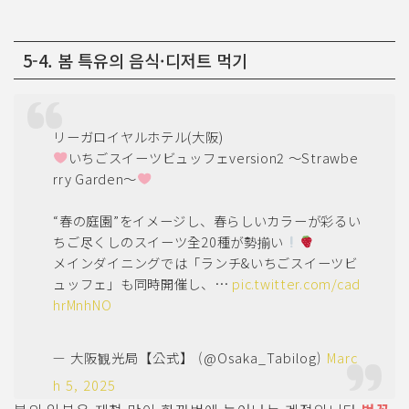
5-4. 봄 특유의 음식·디저트 먹기
リーガロイヤルホテル(大阪)
いちごスイーツビュッフェversion2 ～Strawbe
rry Garden～
“春の庭園”をイメージし、春らしいカラーが彩るい
ちご尽くしのスイーツ全20種が勢揃い
メインダイニングでは「ランチ&いちごスイーツビ
ュッフェ」も同時開催し、…
pic.twitter.com/cad
hrMnhNO
— 大阪観光局【公式】 (@Osaka_Tabilog)
Marc
h 5, 2025