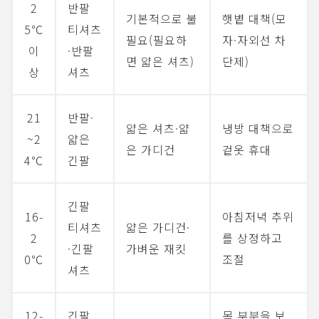
2
반팔
기본적으로 불
햇볕 대책(모
5℃
티셔츠
필요(필요하
자·자외선 차
이
·반팔
면 얇은 셔츠)
단제)
상
셔츠
21
반팔·
얇은 셔츠·얇
냉방 대책으로
~2
얇은
은 가디건
겉옷 휴대
4℃
긴팔
긴팔
16-
아침저녁 추위
티셔츠
얇은 가디건·
2
를 상정하고
·긴팔
가벼운 재킷
0℃
조절
셔츠
12-
긴팔
목 부분을 보