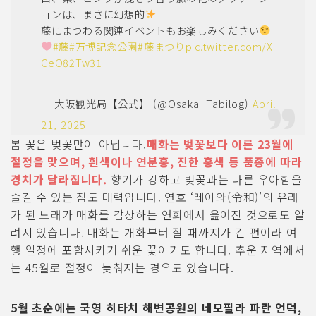
ョンは、まさに幻想的
藤にまつわる関連イベントもお楽しみください
#藤
#万博記念公園
#藤まつり
pic.twitter.com/X
CeO82Tw31
— 大阪観光局【公式】 (@Osaka_Tabilog)
April
21, 2025
봄 꽃은 벚꽃만이 아닙니다.
매화는 벚꽃보다 이른 23월에
절정을 맞으며, 흰색이나 연분홍, 진한 홍색 등 품종에 따라
경치가 달라집니다.
향기가 강하고 벚꽃과는 다른 우아함을
즐길 수 있는 점도 매력입니다. 연호 ‘레이와(令和)’의 유래
가 된 노래가 매화를 감상하는 연회에서 읊어진 것으로도 알
려져 있습니다. 매화는 개화부터 질 때까지가 긴 편이라 여
행 일정에 포함시키기 쉬운 꽃이기도 합니다. 추운 지역에서
는 45월로 절정이 늦춰지는 경우도 있습니다.
5월 초순에는 국영 히타치 해변공원의 네모필라 파란 언덕,