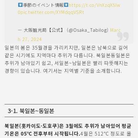
季節のイベント情報
https://t.co/VnXzqX5Iw
0
pic.twitter.com/XYMdqqVSRt
— 大阪観光局【公式】 (@Osaka_Tabilog)
Marc
h 27, 2024
일본의 봄은 35월경을 가리키지만, 일본은 남북으로 길어
같은 시기에도 지역마다 추위가 다릅니다. 북일본동일본은
추위가 남아있기 쉽고, 서일본~남일본은 빨리 따뜻해지는
경향이 있습니다. 여기서는 지역별 기준을 소개합니다.
3-1. 북일본~동일본
북일본(홋카이도·도호쿠)은 3월에도 추위가 남아있어 평균
기온은 05℃ 전후부터 시작됩니다.
4월은 512℃ 정도로 올