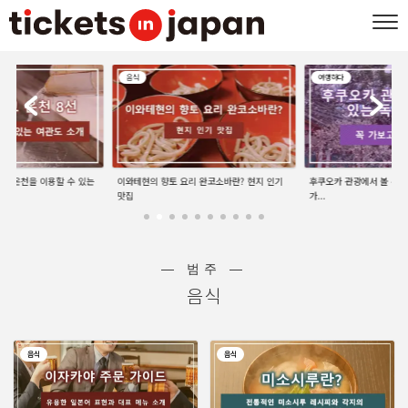
음식
여행하다
선 | 온천을 이용할 수 있는
이와테현의 향토 요리 완코소바란? 현지 인기
후쿠오카 관광에서 볼 수 있
맛집
가...
― 범주 ―
음식
음식
음식