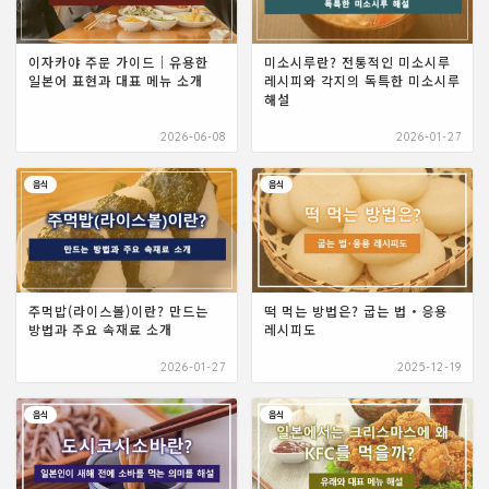
이자카야 주문 가이드｜유용한
미소시루란? 전통적인 미소시루
일본어 표현과 대표 메뉴 소개
레시피와 각지의 독특한 미소시루
해설
2026-06-08
2026-01-27
음식
음식
주먹밥(라이스볼)이란? 만드는
떡 먹는 방법은? 굽는 법・응용
방법과 주요 속재료 소개
레시피도
2026-01-27
2025-12-19
음식
음식