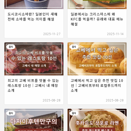
도시코시소바란? 일본인이 새해
일본에서는 크리스마스에 왜
전에 소바를 먹는 의미를 해설
KFC를 먹을까? 유래와 대표 메뉴
해설
2025-11-27
2025-11-14
음식
음식
최고의 고베 비프를 맛볼 수 있는
고베에서 먹고 싶은 추천 맛집 10
레스토랑 10선｜고베시 내 매장
선｜고베비프부터 로컬푸드까지
소개
소개
2025-08-28
2025-08-28
음식
음식