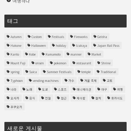
여행하다
태그
Autumn
Custom
Festivals
Fireworks
Geisha
Hakone
Halloween
holiday
Izakaya
Japan Rail Pass
Kanto
Kobe
Kumamoto
manner
Market
Mount Fuji
onsen
pokemon
restaurant
Shrine
spring
Suica
Summer Festivals
temple
Traditional
Typhoon
vending machines
가수
겨울 축제
교토
나라
노래
도쿄
스포츠
애니메이션
야구
여행
오사카
음식
전철
접근
제이팝
컬처
홋카이도
후쿠오카
새로운 게시물