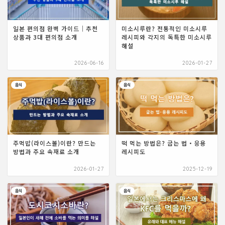
일본 편의점 완벽 가이드｜추천
미소시루란? 전통적인 미소시루
상품과 3대 편의점 소개
레시피와 각지의 독특한 미소시루
해설
2026-06-16
2026-01-27
음식
음식
주먹밥(라이스볼)이란? 만드는
떡 먹는 방법은? 굽는 법・응용
방법과 주요 속재료 소개
레시피도
2026-01-27
2025-12-19
음식
음식