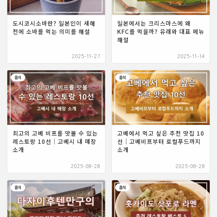
도시코시소바란? 일본인이 새해
일본에서는 크리스마스에 왜
전에 소바를 먹는 의미를 해설
KFC를 먹을까? 유래와 대표 메뉴
해설
2025-11-27
2025-11-14
음식
음식
최고의 고베 비프를 맛볼 수 있는
고베에서 먹고 싶은 추천 맛집 10
레스토랑 10선｜고베시 내 매장
선｜고베비프부터 로컬푸드까지
소개
소개
2025-08-28
2025-08-28
음식
음식