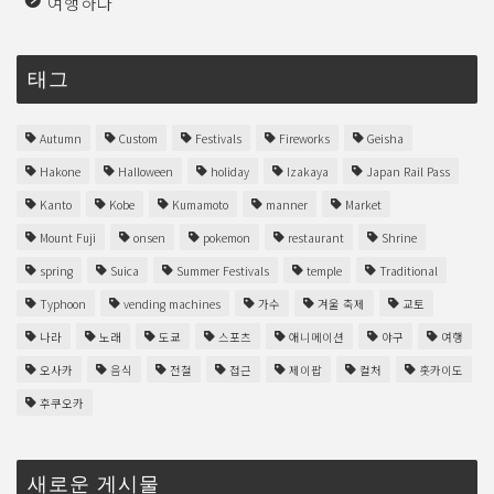
여행하다
태그
Autumn
Custom
Festivals
Fireworks
Geisha
Hakone
Halloween
holiday
Izakaya
Japan Rail Pass
Kanto
Kobe
Kumamoto
manner
Market
Mount Fuji
onsen
pokemon
restaurant
Shrine
spring
Suica
Summer Festivals
temple
Traditional
Typhoon
vending machines
가수
겨울 축제
교토
나라
노래
도쿄
스포츠
애니메이션
야구
여행
오사카
음식
전철
접근
제이팝
컬처
홋카이도
후쿠오카
새로운 게시물