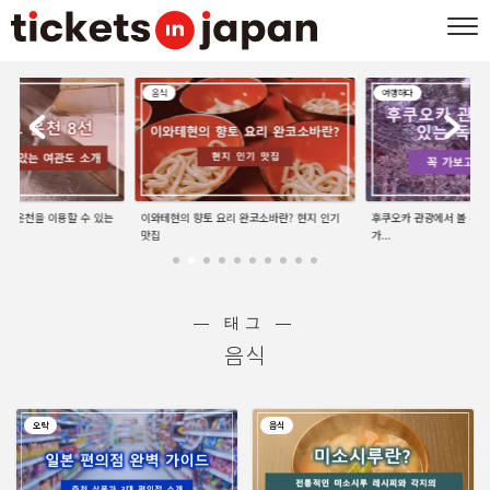
음식
여행하다
선 | 온천을 이용할 수 있는
이와테현의 향토 요리 완코소바란? 현지 인기
후쿠오카 관광에서 볼 수 있
맛집
가...
― 태그 ―
음식
오락
음식