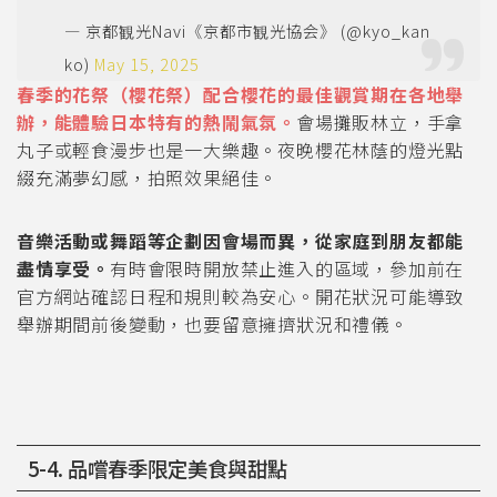
— 京都観光Navi《京都市観光協会》 (@kyo_kan
ko)
May 15, 2025
春季的花祭（櫻花祭）配合櫻花的最佳觀賞期在各地舉
辦，能體驗日本特有的熱鬧氣氛。
會場攤販林立，手拿
丸子或輕食漫步也是一大樂趣。夜晚櫻花林蔭的燈光點
綴充滿夢幻感，拍照效果絕佳。
音樂活動或舞蹈等企劃因會場而異，從家庭到朋友都能
盡情享受。
有時會限時開放禁止進入的區域，參加前在
官方網站確認日程和規則較為安心。開花狀況可能導致
舉辦期間前後變動，也要留意擁擠狀況和禮儀。
5-4. 品嚐春季限定美食與甜點