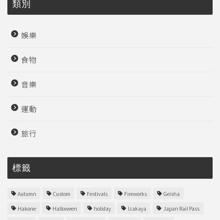
類別
娛樂
食物
音樂
運動
旅行
標籤
Autumn
Custom
Festivals
Fireworks
Geisha
Hakone
Halloween
holiday
Izakaya
Japan Rail Pass