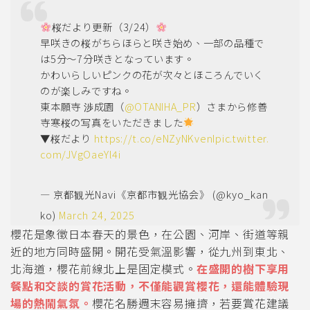
桜だより更新（3/24）
早咲きの桜がちらほらと咲き始め、一部の品種で
は5分～7分咲きとなっています。
かわいらしいピンクの花が次々とほころんでいく
のが楽しみですね。
東本願寺 渉成園（
@OTANIHA_PR
）さまから修善
寺寒桜の写真をいただきました
▼桜だより
https://t.co/eNZyNKvenI
pic.twitter.
com/JVgOaeYl4i
— 京都観光Navi《京都市観光協会》 (@kyo_kan
ko)
March 24, 2025
櫻花是象徵日本春天的景色，在公園、河岸、街道等親
近的地方同時盛開。開花受氣溫影響，從九州到東北、
北海道，櫻花前線北上是固定模式。
在盛開的樹下享用
餐點和交談的賞花活動，不僅能觀賞櫻花，還能體驗現
場的熱鬧氣氛。
櫻花名勝週末容易擁擠，若要賞花建議