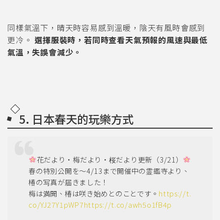
同樣氣溫下，晴天時容易感到溫暖，陰天有風時會感到
更冷。
選擇服裝時，若同時查看天氣預報的風速與最低
氣溫，失誤會減少。
5. 日本春天的玩樂方式
花だより・梅だより・桜だより更新（3/21）
春の特別公開を～4/13まで開催中の霊鑑寺より、
椿の写真が届きました！
梅は満開、椿は咲き始めとのことです。
https://t.
co/YJ27Y1pWP7
https://t.co/awh5o1fB4p