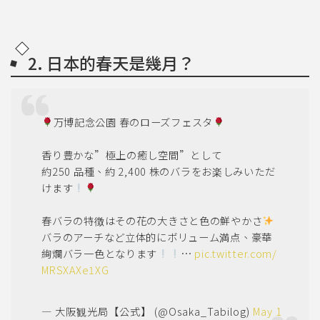
2. 日本的春天是幾月？
万博記念公園 春のローズフェスタ
香り豊かな”極上の癒し空間”として
約250 品種、約 2,400 株のバラをお楽しみいただ
けます
春バラの特徴はその花の大きさと色の鮮やかさ
バラのアーチなど立体的にボリューム満点、豪華
絢爛バラ一色となります
…
pic.twitter.com/
MRSXAXe1XG
— 大阪観光局【公式】 (@Osaka_Tabilog)
May 1