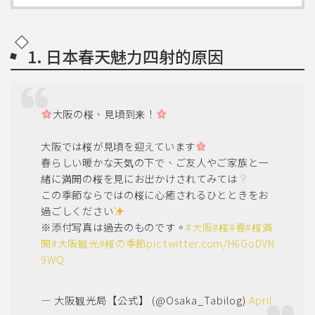
1. 日本春天魅力四射的原因
大阪の桜、見頃到来！
大阪では桜が見頃を迎えています
春らしい暖かな天気の下で、ご友人やご家族と一
緒に満開の桜を見にお出かけされてみては
この季節ならではの桜に心癒されるひとときをお
過ごしください
※添付写真は過去のものです。
#大阪
#桜
#春
#桜満
開
#大阪観光
#桜の季節
pic.twitter.com/H6GoDVN
9WQ
— 大阪観光局【公式】 (@Osaka_Tabilog)
April