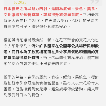
8, 2025
日本春天之所以魅力四射，是因為氣候、景色、美食、
文化濃縮於短暫時期，容易提升旅遊滿意度。
平均最高
氣溫大致在14至25℃，白天適合步行，但3月的早晚仍
有寒冷的日子，備好薄外套較為安心。
櫻花與梅花讓街景煥然一新，在花下聚會的賞花文化也
令人印象深刻。
海外許多國家在公園等公共場所限制飲
酒，而日本為了欣賞櫻花而在戶外享用餐點和酒類的賞
花氛圍顯得格外特別。
街上的季節性商品增加，櫻花圖
案的點心包裝等也烘托出春天的氣氛。
當季的草莓、春季高麗菜、竹筍、鰹魚、馬鮫魚、櫻餅
及柏餅等季節限定美食相當豐富。雖有人表示花粉令人
困擾，但能接觸到女兒節、鯉魚旗等傳統活動，讓人深
刻感受到日本的特色。