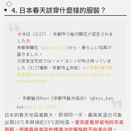
4. 日本春天該穿什麼樣的服裝？
本日（3/27）、京都市で桜の開花が宣言されま
した
京都新聞社（
@kyoto_np
)から、春らしい写真が
届きました。
冷泉家住宅前ではソメイヨシノが咲き誇っていま
した（3/27撮影、京都市上京区）。
#京都
#桜
#開
花宣言
https://t.co/WCxyJSx2pA
pic.twitter.co
m/NSn2hfFedr
— 京都観光Navi《京都市観光協会》 (@kyo_kan
ko)
March 27, 2025
日本的春天地區差異大，即使同一天，最高氣溫也可能
出現10℃多與接近25℃的地區。
首先查看停留地的天氣
預報，根據最高氣溫的標準決定服裝較不容易出錯。