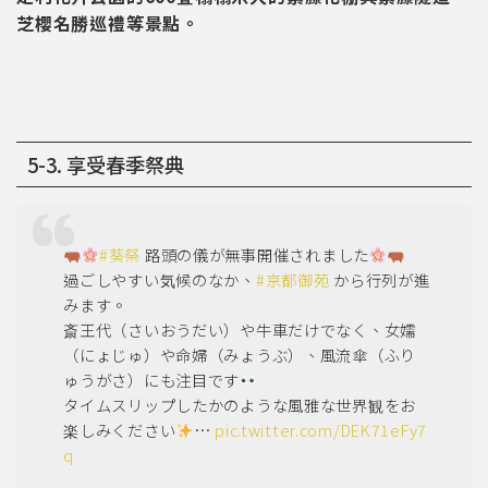
芝櫻名勝巡禮等景點。
5-3. 享受春季祭典
#葵祭
路頭の儀が無事開催されました
過ごしやすい気候のなか、
#京都御苑
から行列が進
みます。
斎王代（さいおうだい）や牛車だけでなく、女嬬
（にょじゅ）や命婦（みょうぶ）、風流傘（ふり
ゅうがさ）にも注目です
タイムスリップしたかのような風雅な世界観をお
楽しみください
…
pic.twitter.com/DEK71eFy7
q