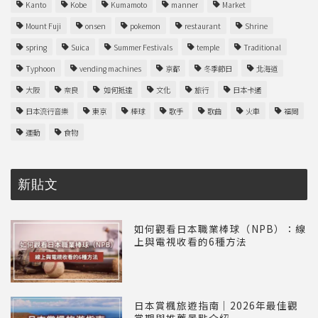
Kanto
Kobe
Kumamoto
manner
Market
Mount Fuji
onsen
pokemon
restaurant
Shrine
spring
Suica
Summer Festivals
temple
Traditional
Typhoon
vending machines
京都
冬季節日
北海道
大阪
奈良
如何抵達
文化
旅行
日本卡通
日本流行音樂
東京
棒球
歌手
歌曲
火車
福岡
運動
食物
新貼文
如何觀看日本職業棒球（NPB）：線
上與電視收看的6種方法
日本賞楓旅遊指南｜2026年最佳觀