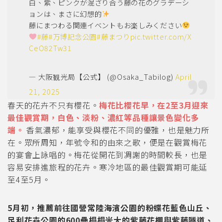
白、紫、ピンクが混ざり合う藤の花のグラデーシ
ョンは、まさに幻想的
藤にまつわる関連イベントもお楽しみください
#藤
#万博記念公園
#藤まつり
pic.twitter.com/X
CeO82Tw31
— 大阪観光局【公式】 (@Osaka_Tabilog)
April
21, 2025
春天的花卉不只有櫻花。
梅花比櫻花早，在2至3月迎來
最佳觀賞期，白色、淡粉、濃紅等品種讓景色變化多
端。
香氣濃郁，能享受與櫻花不同的優雅，也是魅力所
在。眾所周知，年號令和的由來之歌，便是在觀賞梅花
的宴會上詠唱的。梅花從開花到凋謝的時間較長，也是
容易安排進旅程的花卉。寒冷地區的最佳觀賞期可能延
至4至5月。
5月初，推薦前往國營常陸海濱公園的粉蝶花藍色山丘、
足利花卉公園的600疊榻榻米大的紫藤花棚與紫藤隧道、