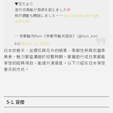
▼花だより
淀の河津桜が見頃を迎えました
桃の調査も開始しました。…
pic.twitter.com/jgK
icDPvzW
— 京都観光Navi《京都市観光協会》 (@kyo_kan
ko)
March 21, 2025
日本的春天，從櫻花與花卉的絕景、季節性祭典到當季
美食，魅力緊密濃縮於短暫時期。掌握旅行或日常都能
享受的經典項目，能提升滿意度。以下介紹在日本享受
春天的方式。
5-1. 賞櫻