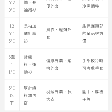
至2
恤、長
便外套
冷需調整
0℃
袖襯衫
12
長袖加
能保護頸部
風衣、輕薄外
至1
薄針織
的單品很方
套
5℃
衫
便
6至
針織
偏厚外套、鋪
手部較冷時
1
衫、運
棉外套
可考慮手套
1℃
動衫
5℃
厚針織
羽絨外套、長
圍巾、厚襪
以
衫加內
大衣
子等
下
搭