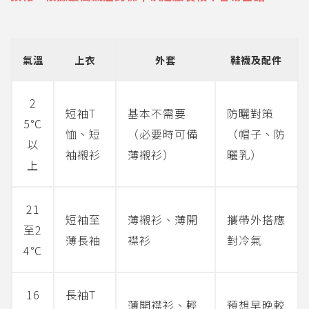
氣溫
上衣
外套
鞋襪及配件
2
短袖T
基本不需要
防曬對策
5℃
恤、短
（必要時可備
（帽子、防
以
袖襯衫
薄襯衫）
曬乳）
上
21
短袖至
薄襯衫、薄開
攜帶外搭應
至2
薄長袖
襟衫
對冷氣
4℃
16
長袖T
薄開襟衫、輕
預想早晚較