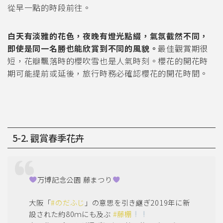
從早一點的時段前往。
白天有淡雅的花色，夜晚有燈光點綴，氣氛截然不同，
即使是同一名勝也能欣賞到不同的風貌。
最佳觀賞期很
短，花瓣飄落時的櫻吹雪也是人氣時刻。櫻花的開花時
期可能提前或延後，旅行時務必確認櫻花的開花時間。
5-2. 觀賞春季花卉
万博記念公園 藤まつり
大阪「
#のだふじ
」の意思を引き継ぎ2019年に新
設された約80ｍにも及ぶ
#藤棚