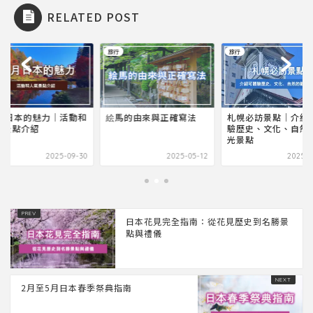
RELATED POST
旅行
旅行
馬的由來與正確寫法
札幌必訪景點｜介紹可體
11月日本的魅力｜活
驗歷史、文化、自然的觀
人氣景點介紹
光景點
2025-05-12
2025-05-29
2025-0
日本花見完全指南：從花見歷史到名勝景
點與禮儀
2月至5月日本春季祭典指南