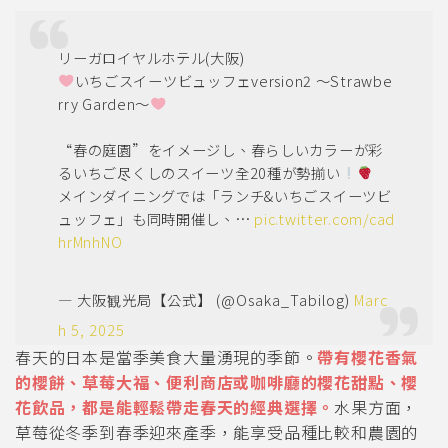
リーガロイヤルホテル(大阪)
いちごスイーツビュッフェversion2 ～Strawbe
rry Garden～
“春の庭園”をイメージし、春らしいカラーが彩
るいちご尽くしのスイーツ全20種が勢揃い
メインダイニングでは「ランチ&いちごスイーツビ
ュッフェ」も同時開催し、…
pic.twitter.com/cad
hrMnhNO
— 大阪観光局【公式】 (@Osaka_Tabilog)
Marc
h 5, 2025
春天的日本是當季美食大量湧現的季節。
帶有櫻花香氣
的櫻餅、草莓大福、便利商店或咖啡廳的櫻花甜點、櫻
花飲品，都是能輕鬆帶走春天的經典選擇。
水果方面，
草莓從冬季到春季迎來產季，能享受品種比較和農園的