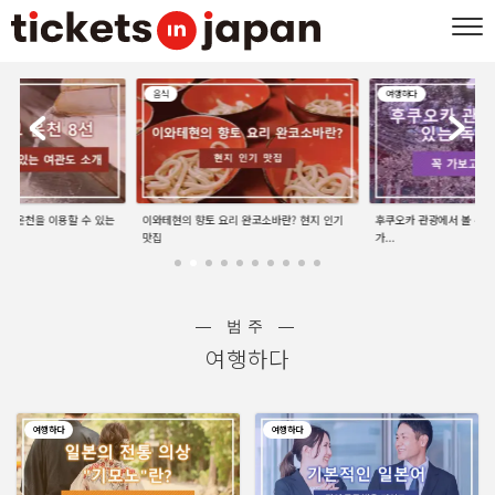
음식
여행하다
선 | 온천을 이용할 수 있는
이와테현의 향토 요리 완코소바란? 현지 인기
후쿠오카 관광에서 볼 수 있
맛집
가...
― 범주 ―
여행하다
여행하다
여행하다