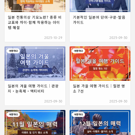
일본 전통의상 기모노란? 종류 비
기본적인 일본어 단어·구문·발음
교표와 차이·함께 착용하는 아이
가이드
템 해설
2025-10-29
2025-09-30
여행하다
여행하다
일본의 겨울 여행 가이드｜관광
일본 가을 여행 가이드｜절경 명
지・눈축제・액티비티
소 7선
2025-09-30
2025-09-30
여행하다
여행하다