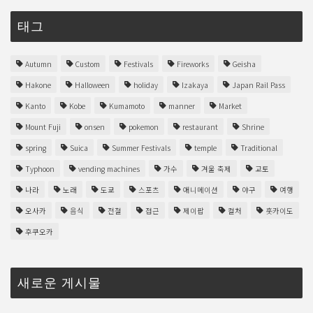
태그
Autumn
Custom
Festivals
Fireworks
Geisha
Hakone
Halloween
holiday
Izakaya
Japan Rail Pass
Kanto
Kobe
Kumamoto
manner
Market
Mount Fuji
onsen
pokemon
restaurant
Shrine
spring
Suica
Summer Festivals
temple
Traditional
Typhoon
vending machines
가수
겨울 축제
교토
나라
노래
도쿄
스포츠
애니메이션
야구
여행
오사카
음식
전철
접근
제이팝
컬처
홋카이도
후쿠오카
새로운 게시물