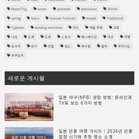
Mount Fuji
onsen
pokemon
restaurant
Shrine
spring
Suica
Summer Festivals
temple
Traditional
Typhoon
vending machines
가수
겨울 축제
교토
나라
노래
도쿄
스포츠
애니메이션
야구
여행
오사카
음식
전철
접근
제이팝
컬처
홋카이도
후쿠오카
새로운 게시물
일본 야구(NPB) 관람 방법: 온라인과
TV로 보는 6가지 방법
일본 단풍 여행 가이드｜2026년 단풍
절정 시기와 추천 명소 소개