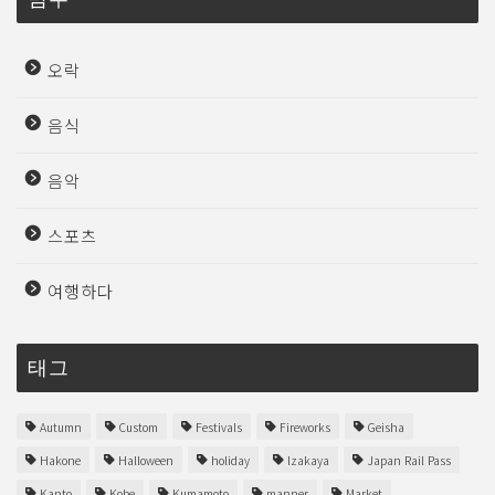
오락
음식
음악
스포츠
여행하다
태그
Autumn
Custom
Festivals
Fireworks
Geisha
Hakone
Halloween
holiday
Izakaya
Japan Rail Pass
Kanto
Kobe
Kumamoto
manner
Market