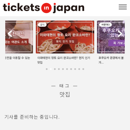
음식
여행하다
선 | 온천을 이용할 수 있는
이와테현의 향토 요리 완코소바란? 현지 인기
후쿠오카 관광에서 볼 수 있
맛집
가...
― 태그 ―
맛집
기사를 준비하는 중입니다.