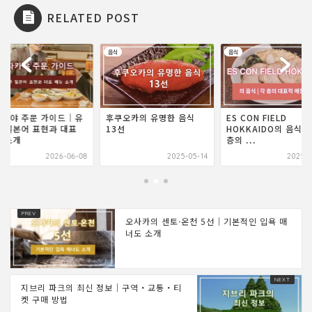
RELATED POST
음식
음식
자카야 주문 가이드｜유
후쿠오카의 유명한 음식
ES CON FIELD
 일본어 표현과 대표
13선
HOKKAIDO의 음식 |
 소개
층의 ...
2026-06-08
2025-05-14
2025-0
오사카의 센토·온천 5선｜기본적인 입욕 매
너도 소개
지브리 파크의 최신 정보｜구역・교통・티
켓 구매 방법