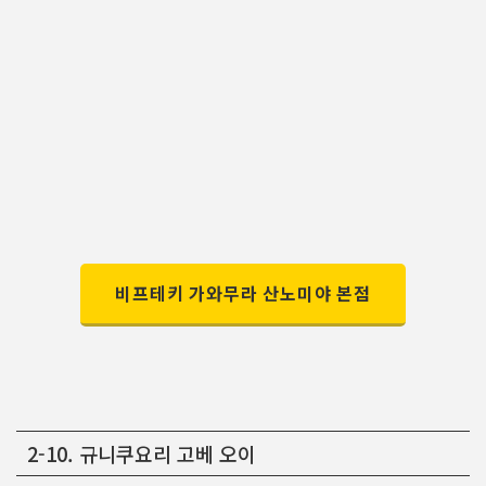
비프테키 가와무라 산노미야 본점
2-10. 규니쿠요리 고베 오이