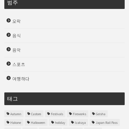
범주
오락
음식
음악
스포츠
여행하다
태그
Autumn
Custom
Festivals
Fireworks
Geisha
Hakone
Halloween
holiday
Izakaya
Japan Rail Pass