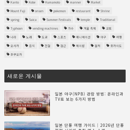
Kanto
Kobe
Kumamoto
manner
Market
Mount Fuji
onsen
pokemon
restaurant
Shrine
spring
Suica
Summer Festivals
temple
Traditional
Typhoon
vending machines
가수
겨울 축제
교토
나라
노래
도쿄
스포츠
애니메이션
야구
여행
오사카
음식
전철
접근
제이팝
컬처
홋카이도
후쿠오카
새로운 게시물
일본 야구(NPB) 관람 방법: 온라인과
TV로 보는 6가지 방법
일본 단풍 여행 가이드｜2026년 단풍