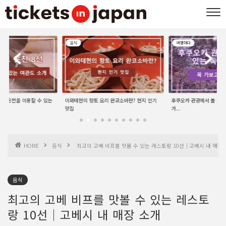
음식
여행하다
선 | 온천을 이용할 수 있는
이와테현의 향토 요리 완코소바란? 현지 인기
후쿠오카 관광에서 볼 수 있
맛집
가...
HOME
음식
최고의 고베 비프를 맛볼 수 있는 레스토랑 10선｜고베시 내 매장 
음식
최고의 고베 비프를 맛볼 수 있는 레스토
랑 10선｜고베시 내 매장 소개