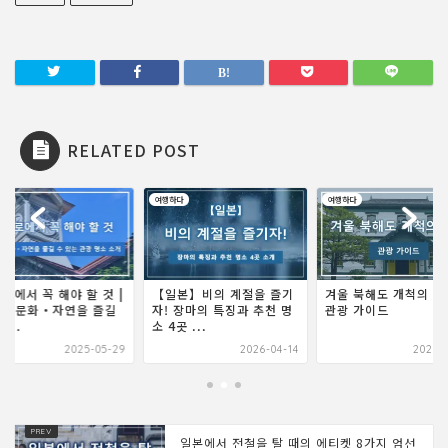
RELATED POST
하다
여행하다
여행하다
로에서 꼭 해야 할 것 |
【일본】비의 계절을 즐기
겨울 북해도 개척의 마
사・문화・자연을 즐길
자! 장마의 특징과 추천 명
관광 가이드
...
소 4곳 ...
2025-05-29
2026-04-14
2025-0
일본에서 전철을 탈 때의 에티켓 8가지 엄선