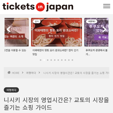
음식
여행하다
선 | 온천을 이용할 수 있는
이와테현의 향토 요리 완코소바란? 현지 인기
후쿠오카 관광에서 볼 수 있
맛집
가...
HOME
여행하다
니시키 시장의 영업시간은? 교토의 시장을 즐기는 쇼핑 가이드
여행하다
니시키 시장의 영업시간은? 교토의 시장을
즐기는 쇼핑 가이드