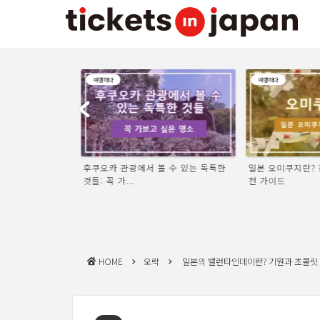
여행하다
여행하다
완코소바란? 현
후쿠오카 관광에서 볼 수 있는 독특한
일본 오미쿠지란? 종
것들: 꼭 가...
천 가이드
HOME
오락
일본의 밸런타인데이란? 기원과 초콜릿 