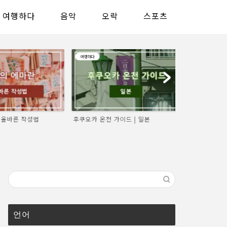
여행하다
음악
오락
스포츠
여행하다
여행하다
올바른 작성법
후쿠오카 온천 가이드 | 일본
가마쿠라 여행
당일치기 추천 명
언어