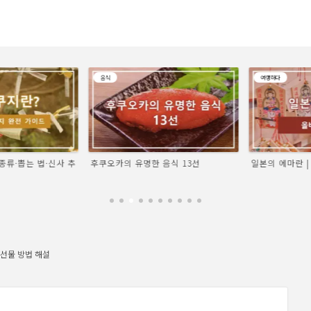
음식
여행하다
류·뽑는 법·신사 추
후쿠오카의 유명한 음식 13선
일본의 에마란 | 
선물 방법 해설