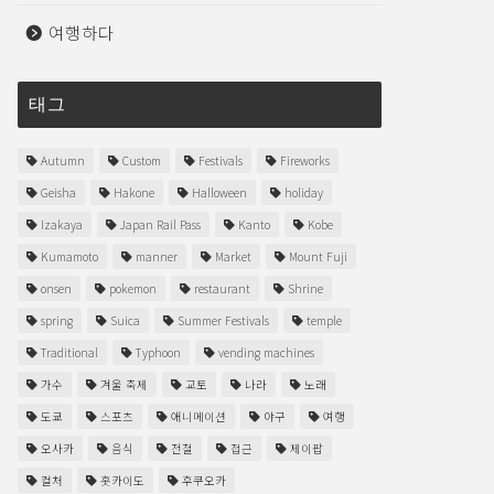
여행하다
태그
Autumn
Custom
Festivals
Fireworks
Geisha
Hakone
Halloween
holiday
Izakaya
Japan Rail Pass
Kanto
Kobe
Kumamoto
manner
Market
Mount Fuji
onsen
pokemon
restaurant
Shrine
spring
Suica
Summer Festivals
temple
Traditional
Typhoon
vending machines
가수
겨울 축제
교토
나라
노래
도쿄
스포츠
애니메이션
야구
여행
오사카
음식
전철
접근
제이팝
컬처
홋카이도
후쿠오카