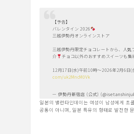
【予告】
バレンタイン 2026
三越伊勢丹オンラインストア
三越伊勢丹限定チョコレートから、人気
介
チョコ以外のおすすめスイーツも集
12月17日(水)午前10時〜2026年2月6日(
com/uk2MncM0Vk
— 伊勢丹新宿店 (公式) (@isetanshinju
일본의 밸런타인데이는 여성이 남성에게 초콜
공통이 아니며, 일본 특유의 형태로 발전한 