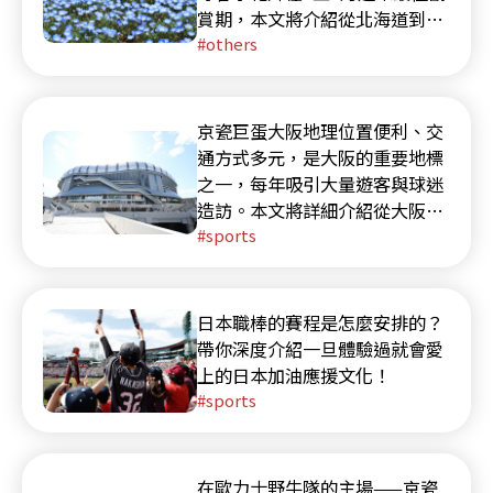
賞期，本文將介紹從北海道到福
岡的20個代表性賞花景點。請選
others
擇符合您行程的日本春季花卉，
在避開人潮的同時盡情享受花海
美景。
京瓷巨蛋大阪地理位置便利、交
通方式多元，是大阪的重要地標
之一，每年吸引大量遊客與球迷
造訪。本文將詳細介紹從大阪梅
田、新大阪、心齋橋等主要車站
sports
前往京瓷巨蛋大阪的交通路線與
搭乘方式。
日本職棒的賽程是怎麼安排的？
帶你深度介紹一旦體驗過就會愛
上的日本加油應援文化！
sports
在歐力士野牛隊的主場——京瓷