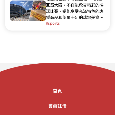
巨蛋大阪，不僅能欣賞精彩的棒
球比賽，還能享受充滿特色的應
援商品和份量十足的球場美食。
非常適合在關西旅遊時，一併體
sports
驗日本職棒的魅力！
首頁
會員註冊