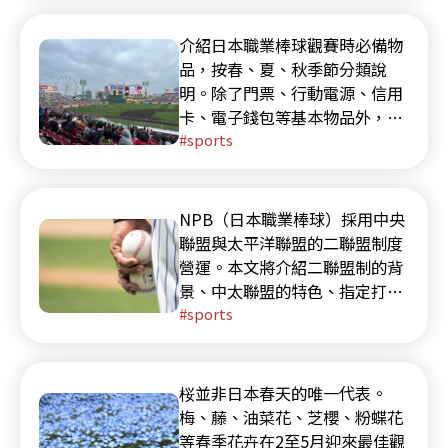
･ 在自己座位以外觀賽或佔據他人座位
介紹日本職業棒球觀賽時必備物
･ 發出口哨的行為
品，按春、夏、秋季節分類說
･ 跳躍助威行為
明。除了門票、行動電源、信用
･ 惡言、威脅、恐嚇、暴力等行為
卡、電子錢包等基本物品外，還
･ 損壞或破壞設施、設備的行為
包括花粉、炎熱、雨天的應對措
sports
施。即使是初次觀賽也能安心準
備的內容。
NPB（日本職業棒球）採用中央
聯盟與太平洋聯盟的二聯盟制度
營運。本文將介紹二聯盟制的背
景、中太聯盟的特色、指定打擊
制度的差異、12支球隊以及在海
sports
外活躍的代表性日本選手。
桜並非日本春天的唯一代表。
梅、藤、油菜花、芝櫻、粉蝶花
等春季花卉在2至5月迎來最佳觀