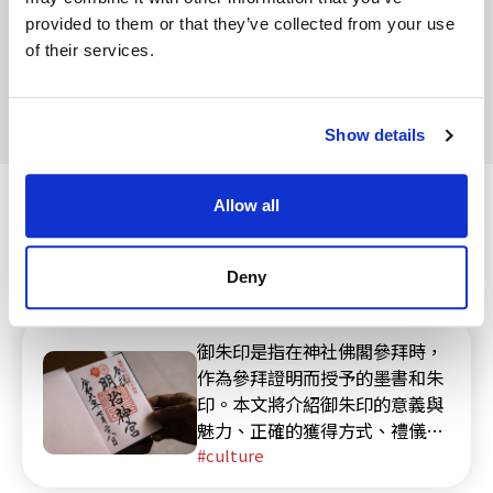
此外，座位位置將於比賽當天取票時確定，因此即使
provided to them or that they’ve collected from your use
事先詢問也無法預先告知。
of their services.
若希望取得連續相鄰的座位，建議盡早前往球場的售
票窗口進行兌換。
Show details
請仔細確認以下信息
請求：
･ 若有工作人員指示，請務必遵守
Allow all
與此演出活動相關資訊
･ 請特別注意飛球和斷裂的球棒等！
其他禁止攜帶物品：
Deny
･ 超過1000ml的寶特瓶、保冷箱
･ 法律禁止的物品、劇毒物品、藥物、煙火類、工
具、運動用品等
御朱印是指在神社佛閣參拜時，
※即使不在禁止攜帶物品清單中，若工作人員判斷不
作為參拜證明而授予的墨書和朱
適當，也可能禁止攜帶
印。本文將介紹御朱印的意義與
魅力、正確的獲得方式、禮儀以
※禁止攜帶物品的置物櫃費用等，球團不負擔。
及人氣神社佛閣。
culture
※若拒絕入場，不予退票或支付相關費用。
座位禁止行為：