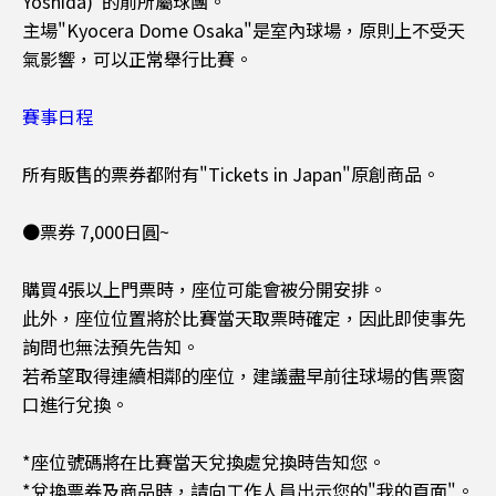
Yoshida)"的前所屬球團。
主場"Kyocera Dome Osaka"是室內球場，原則上不受天
氣影響，可以正常舉行比賽。
賽事日程
所有販售的票券都附有"Tickets in Japan"原創商品。
●票券 7,000日圓~
購買4張以上門票時，座位可能會被分開安排。
此外，座位位置將於比賽當天取票時確定，因此即使事先
詢問也無法預先告知。
若希望取得連續相鄰的座位，建議盡早前往球場的售票窗
口進行兌換。
*座位號碼將在比賽當天兌換處兌換時告知您。
*兌換票券及商品時，請向工作人員出示您的"我的頁面"。