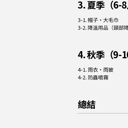
3. 夏季（
3-1. 帽子・大毛巾
3-2. 降溫用品（頸
4. 秋季（
4-1. 雨衣・雨披
4-2. 防蟲噴霧
總結