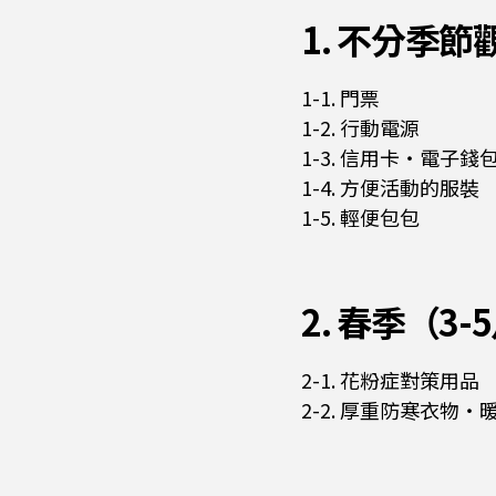
1. 不分季
1-1. 門票
1-2. 行動電源
1-3. 信用卡・電子錢
1-4. 方便活動的服裝
1-5. 輕便包包
2. 春季（
2-1. 花粉症對策用品
2-2. 厚重防寒衣物・