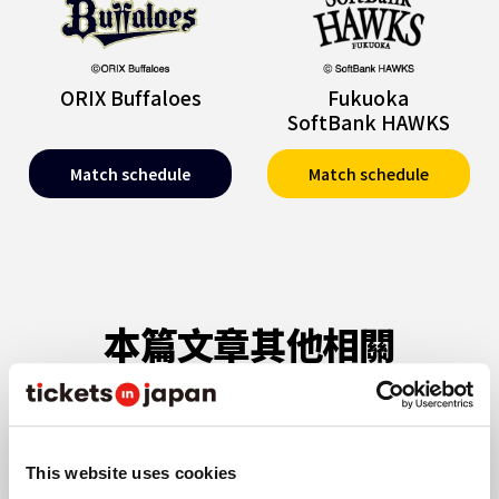
ORIX Buffaloes
Fukuoka
SoftBank HAWKS
Match schedule
Match schedule
本篇文章其他相關
北海道日本火腿鬥士隊主場・ES
This website uses cookies
CON FIELD HOKKAIDO的享樂