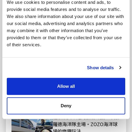
方式
We use cookies to personalise content and ads, to
sports
provide social media features and to analyse our traffic.
We also share information about your use of our site with
our social media, advertising and analytics partners who
may combine it with other information that you’ve
東北魅力滿載！東北樂天金鷲隊
provided to them or that they’ve collected from your use
主場・樂天行動通訊球場宮城的
of their services.
遊覽指南
sports
Show details
埼玉西武獅隊主場・貝魯納巨蛋
的樂趣玩法
Allow all
sports
Deny
體驗默契十足的加油聲援！千葉
羅德海洋隊主場・ZOZO海洋球
場的樂趣玩法