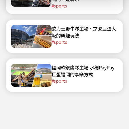
sports
歐力士野牛隊主場・京瓷巨蛋大
阪的樂趣玩法
sports
福岡軟銀鷹隊主場 水穗PayPay
巨蛋福岡的享樂方式
sports