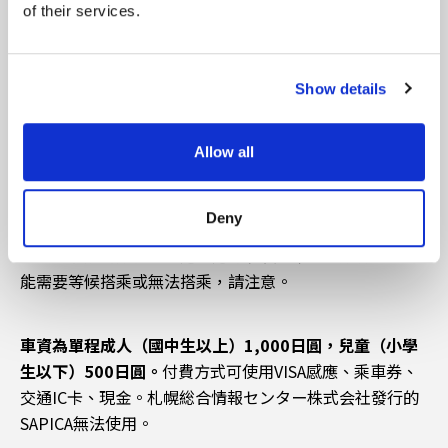
of their services.
Show details
從新千歳空港到ES CON FIELD 北海道也有直達接駁巴士
運行。
從機場內的巴士乘車處⑦和㉓發車，所需時間約55
Allow all
分鐘。
Deny
與電車移動相比可以省去轉乘的麻煩，特別推薦給行李較
多或帶小孩的旅客。不過，運行班次和乘車人數有限。可
能需要等候搭乘或無法搭乘，請注意。
車資為單程成人（國中生以上）1,000日圓，兒童（小學
生以下）500日圓。
付費方式可使用VISA感應、乘車券、
交通IC卡、現金。札幌総合情報センター株式会社發行的
SAPICA無法使用。