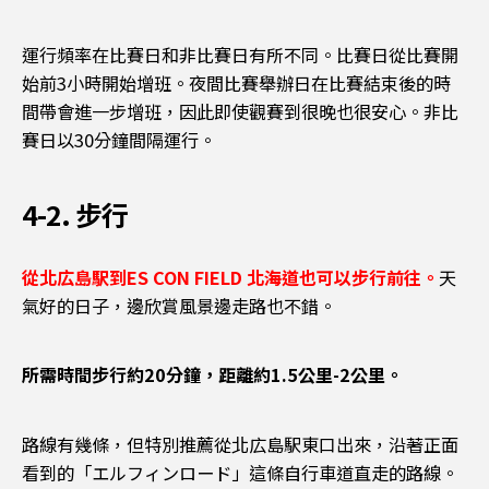
運行頻率在比賽日和非比賽日有所不同。比賽日從比賽開
始前3小時開始增班。夜間比賽舉辦日在比賽結束後的時
間帶會進一步增班，因此即使觀賽到很晚也很安心。非比
賽日以30分鐘間隔運行。
4-2. 步行
從北広島駅到
ES CON FIELD 北海道
也可以步行前往。
天
氣好的日子，邊欣賞風景邊走路也不錯。
所需時間步行約20分鐘，距離約1.5公里-2公里。
路線有幾條，但特別推薦從北広島駅東口出來，沿著正面
看到的「エルフィンロード」這條自行車道直走的路線。