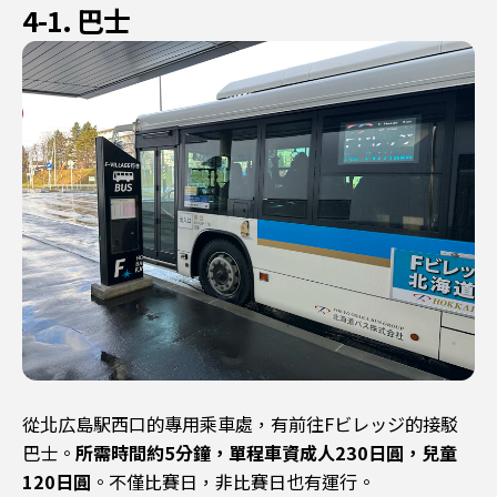
4-1. 巴士
從北広島駅西口的專用乘車處，有前往Fビレッジ的接駁
巴士。
所需時間約5分鐘，單程車資成人230日圓，兒童
120日圓
。不僅比賽日，非比賽日也有運行。