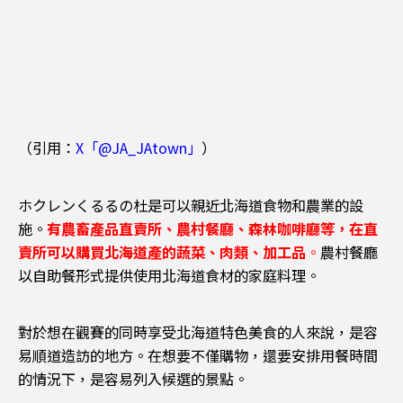
（引用：
X「@JA_JAtown」
）
ホクレンくるるの杜是可以親近北海道食物和農業的設
施。
有農畜產品直賣所、農村餐廳、森林咖啡廳等，在直
賣所可以購買北海道產的蔬菜、肉類、加工品
。
農村餐廳
以自助餐形式提供使用北海道食材的家庭料理。
對於想在觀賽的同時享受北海道特色美食的人來說，是容
易順道造訪的地方。在想要不僅購物，還要安排用餐時間
的情況下，是容易列入候選的景點。