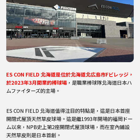
ES CON FIELD 北海道
是位於北海道北広島市Fビレッジ，
於2023年3月開業的棒球場
，是職業棒球隊北海道日本ハ
ムファイターズ的主場。
ES CON FIELD 北海道值得注目的特點是，這是日本首座
開閉式屋頂天然草皮球場。這是繼1993年開場的福岡ドー
ム以來，NPB史上第2座開閉式屋頂球場，而在室內鋪設
天然草皮則是日本首創。