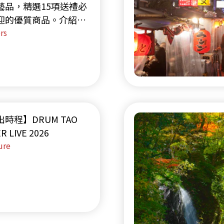
藝品，精選15項送禮必
迎的優質商品。介紹福
場或博多車站等觀光途
rs
順道造訪的便利伴手禮
。
時程】DRUM TAO
R LIVE 2026
ure