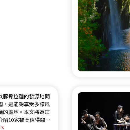
以豚骨拉麵的發源地聞
國，是能夠享受多樣風
麵的聖地。本文將為您
介紹10家福岡值得關注
麵店，從老字號到話題
rs