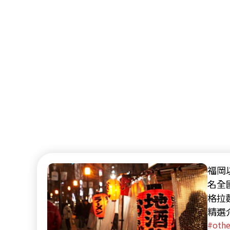
福岡
名全
格拉
精選
的拉
othe