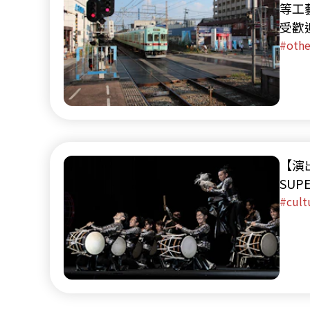
等工
受歡
岡機
othe
中可
商店
【演出
SUPE
cult