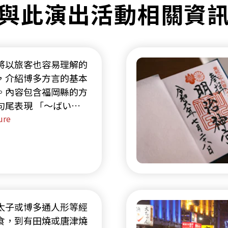
與此演出活動相關資
將以旅客也容易理解的
，介紹博多方言的基本
。內容包含福岡縣的方
句尾表現 「～ばい
i)・～たい(tai)・～けん
ure
n)・～と(to)」 的語
以及搭配例句說明的聽
技巧。
太子或博多通人形等經
食，到有田燒或唐津燒