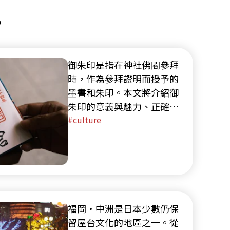
訊
御朱印是指在神社佛閣參拜
時，作為參拜證明而授予的
墨書和朱印。本文將介紹御
朱印的意義與魅力、正確的
獲得方式、禮儀以及人氣神
culture
社佛閣。
福岡・中洲是日本少數仍保
留屋台文化的地區之一。從