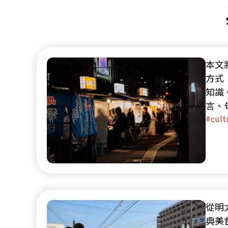
本文
方式
知識
言、
(ba
cult
(ke
感，
懂小
從明
典美