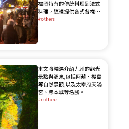
福岡特有的傳統料理到法式
料理，這裡提供各式各樣的
美食，是福岡觀光時絕對不
others
能錯過的地方。本文將為您
介紹中洲推薦的屋台。
本文將精選介紹九州的觀光
景點與溫泉,包括阿蘇、櫻島
等自然景觀,以及太宰府天滿
宮、熊本城等名勝。
culture