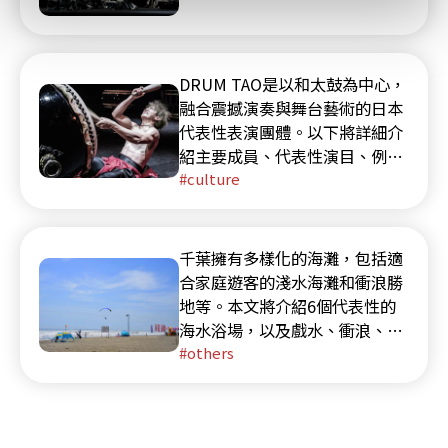
DRUM TAO是以和太鼓為中心，
融合震撼演奏與舞台藝術的日本
代表性表演團體。以下將詳細介
紹主要成員、代表性演目、例行
活動「TAO夏日音樂節」，以及
culture
今後的公演預定。
千葉擁有多樣化的海灘，包括適
合家庭遊客的淺水海灘和衝浪勝
地等。本文將介紹6個代表性的
海水浴場，以及戲水、衝浪、挖
蛤蜊、地曳網捕魚等熱門活動，
others
另外也會介紹可與海灘一同享受
的幕張海濱公園和ZOZO海洋球
場（觀賞千葉羅德比賽）等幕張