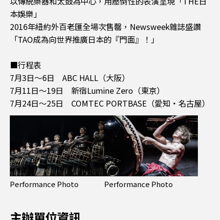
以傳統樂器和太鼓為中心，用壓倒性的表演呈現「THE日
本娛樂」
2016年紐約外百老匯全場次售罄，Newsweek雜誌盛讚
「TAO成為向世界推廣日本的『門面』！」
■行程表
7月3日～6日 ABC HALL（大阪）
7月11日～19日 新宿Lumine Zero（東京）
7月24日～25日 COMTEC PORTBASE（愛知・名古屋）
Performance Photo
Performance Photo
主辦單位資訊