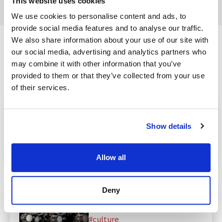
This website uses cookies
We use cookies to personalise content and ads, to
provide social media features and to analyse our traffic.
We also share information about your use of our site with
與此演出活動相關資訊
our social media, advertising and analytics partners who
may combine it with other information that you’ve
provided to them or that they’ve collected from your use
of their services.
御朱印是指在神社佛閣參拜時，
作為參拜證明而授予的墨書和朱
Show details
印。本文將介紹御朱印的意義與
魅力、正確的獲得方式、禮儀以
及人氣神社佛閣。
culture
Allow all
Deny
【演出時程】DRUM TAO
SUPER LIVE 2026
culture