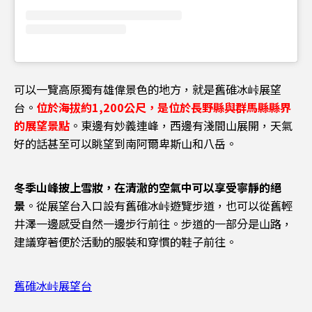
可以一覽高原獨有雄偉景色的地方，就是舊碓冰峠展望
台。
位於海拔約1,200公尺，是位於長野縣與群馬縣縣界
的展望景點
。東邊有妙義連峰，西邊有淺間山展開，天氣
好的話甚至可以眺望到南阿爾卑斯山和八岳。
冬季山峰披上雪妝，在清澈的空氣中可以享受寧靜的絕
景
。從展望台入口設有舊碓冰峠遊覽步道，也可以從舊輕
井澤一邊感受自然一邊步行前往。步道的一部分是山路，
建議穿著便於活動的服裝和穿慣的鞋子前往。
舊碓冰峠展望台