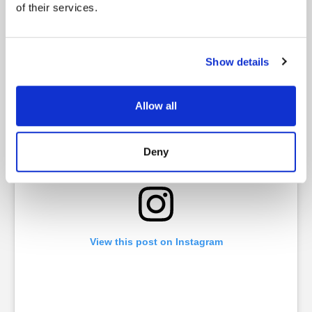
of their services.
2-5. 鬼押出園
Show details
Allow all
Deny
View this post on Instagram