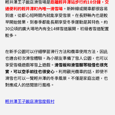
輕井澤王子飯店滑雪場是
距離輕井澤站步行約10分鐘，交
通便利的輕井澤町內唯一滑雪場
。新幹線或開車都很容易
到達，從都心短時間內就能享受雪景。在長野縣內也是較
早開始營業，到春季都能長期享受冬季運動是其特色。約
30公頃的廣大場地內有全14條雪道展開，初級者雪道配置
較多。
在新手公園可以仔細學習滑行方法和纜車使用方法，因此
也適合初次滑雪體驗。為小朋友準備了雪人公園，也可以
享受雪橇遊戲等雪上遊戲。
滑雪板和滑雪服等租借也很充
實，可以空手前往也很安心
。利用觀光纜車的話，即使不
滑雪也可以一覽輕井澤的冬季風景。不僅是家庭出遊，也
對應成人的悠閒旅行風格。
輕井澤王子飯店滑雪度假村