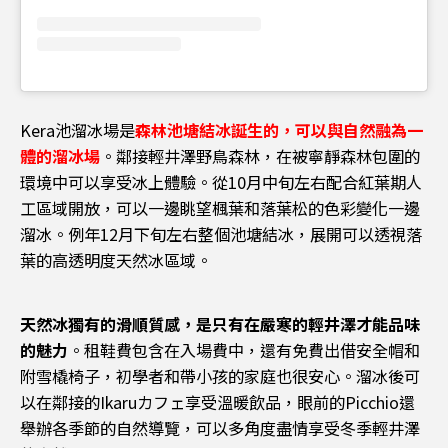
Kera池溜冰場是
森林池塘結冰誕生的，可以與自然融為一
體的溜冰場
。鄰接輕井澤野鳥森林，在被寧靜森林包圍的
環境中可以享受冰上體驗。從10月中旬左右配合紅葉期人
工區域開放，可以一邊眺望楓葉和落葉松的色彩變化一邊
溜冰。例年12月下旬左右整個池塘結冰，展開可以透視落
葉的高透明度天然冰區域。
天然冰獨有的滑順質感，是只有在嚴寒的輕井澤才能品味
的魅力
。租鞋費包含在入場費中，還有免費出借安全帽和
附雪橇椅子，初學者和帶小孩的家庭也很安心。溜冰後可
以在鄰接的Ikaruカフェ享受溫暖飲品，眼前的Picchio還
舉辦各季節的自然導覽，可以多角度盡情享受冬季輕井澤