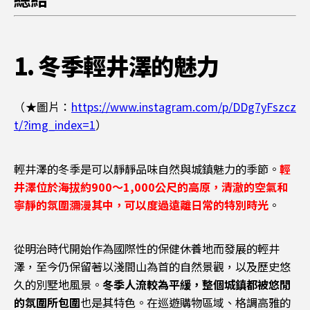
1. 冬季輕井澤的魅力
（★圖片：
https://www.instagram.com/p/DDg7yFszcz
t/?img_index=1
）
輕井澤的冬季是可以靜靜品味自然與城鎮魅力的季節。
輕
井澤位於海拔約900～1,000公尺的高原，清澈的空氣和
寧靜的氛圍瀰漫其中，可以度過遠離日常的特別時光
。
從明治時代開始作為國際性的保健休養地而發展的輕井
澤，至今仍保留著以淺間山為首的自然景觀，以及歷史悠
久的別墅地風景。
冬季人流較為平緩，整個城鎮都被悠閒
的氛圍所包圍
也是其特色。在巡遊購物區域、格調高雅的