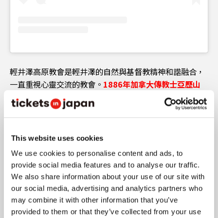
輕井澤高原教會是輕井澤的自然與基督教精神和諧融合，
一直重視心靈交流的教會。
1886年加拿大傳教士亞歷山
大・克羅夫特・蕭造訪此地為契機，基督教文化在輕井澤
扎根
。
This website uses cookies
教會的起源可追溯到1921年開辦的藝術自由教育講習會，
內村鑑三、北原白秋、島崎藤村等人聚集，重視自由學習
We use cookies to personalise content and ads, to
和對話。
冬季舉辦「輕井澤高原教會 星降森林聖誕節」，
provide social media features and to analyse our traffic.
We also share information about your use of our site with
在星光包圍的夢幻空間中，可以度過靜靜思考的時光
。
our social media, advertising and analytics partners who
may combine it with other information that you’ve
輕井澤高原教會
provided to them or that they’ve collected from your use