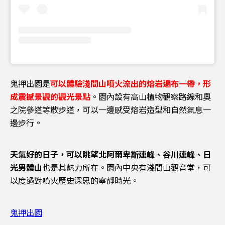
鬼押出園是
可以體驗淺間山噴火流出的熔岩遍布一帶，形
成震撼景觀的觀光景點
。園內設有高山植物觀察路線和奧
之院參道等散步道，可以一邊感受熔岩造型和自然氣息一
邊步行。
天氣好的日子，可以眺望北阿爾卑斯連峰、谷川連峰、日
光男體山
也是其魅力所在。園內中央有淺間山觀音堂，可
以度過對噴火歷史深思的寧靜時光。
鬼押出園