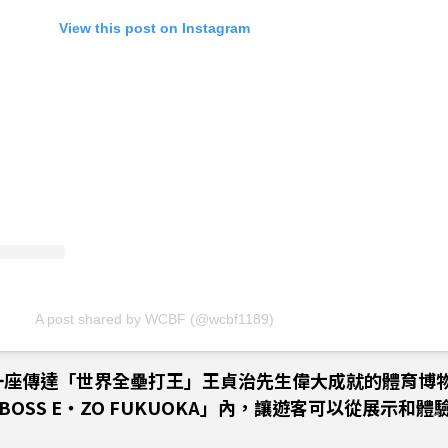
View this post on Instagram
A post shared by WCBF (@wcbf1189)
一座傳達「世界全壘打王」王貞治先生偉大成就的體育博物館
的「BOSS E・ZO FUKUOKA」內，讓遊客可以從展示