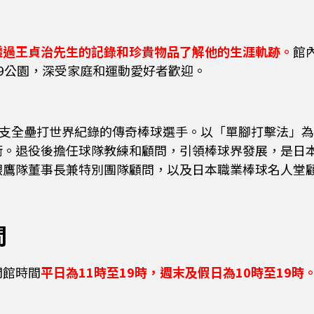
透過王貞治先生的記錄和珍貴物品了解他的生涯軌跡。
館
9公園，深受家庭和運動愛好者歡迎。
8支全壘打世界紀錄的傳奇棒球選手。以「單腳打擊法」
銜。退役後擔任球隊教練和顧問，引領棒球界發展，是日
銀鷹隊董事長兼特別團隊顧問，以及日本職業棒球名人堂
間
開館時間
平日為11時至19時，週末及假日為10時至19時