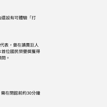
內還設有可體驗「打
為代表，曾在讀賣巨人
本首位國民榮譽獎獲得
顧問。
。
需在閉館前約30分鐘