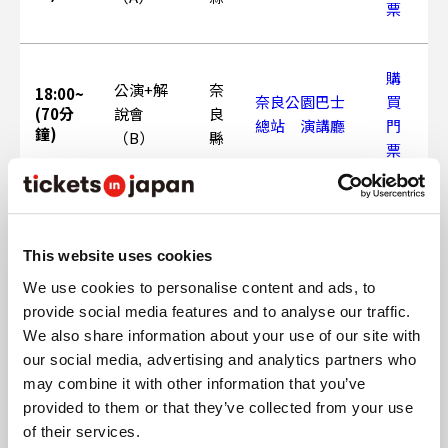
票
購
公演+解
奈
18:00~
奈良公園巴士
買
(70分
說會
良
總站 演講廳
門
鐘)
（B）
縣
票
●1月4日(日)
This website uses cookies
We use cookies to personalise content and ads, to
地
購
時間
門票種類
會場
區
票
provide social media features and to analyse our traffic.
We also share information about your use of our site with
our social media, advertising and analytics partners who
購
may combine it with other information that you’ve
公演+解
奈
11:00~
奈良公園巴士
買
provided to them or that they’ve collected from your use
(70分
說會
良
總站 演講廳
門
of their services.
鐘)
（A）
縣