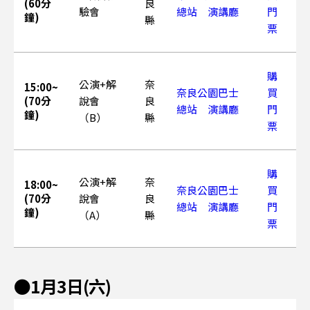
(60分
良
驗會
總站 演講廳
門
鐘)
縣
票
購
公演+解
奈
15:00~
奈良公園巴士
買
(70分
說會
良
總站 演講廳
門
鐘)
（B）
縣
票
購
公演+解
奈
18:00~
奈良公園巴士
買
(70分
說會
良
總站 演講廳
門
鐘)
（A）
縣
票
●1月3日(六)