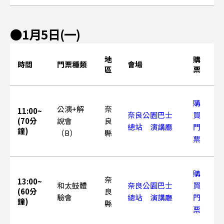
●1月5日(一)
地
購
時間
門票種類
會場
區
票
購
公演+解
奈
11:00~
奈良公園巴士
買
(70分
說會
良
總站 演講廳
門
鐘)
（B）
縣
票
購
奈
13:00~
和太鼓體
奈良公園巴士
買
(60分
良
驗會
總站 演講廳
門
鐘)
縣
票