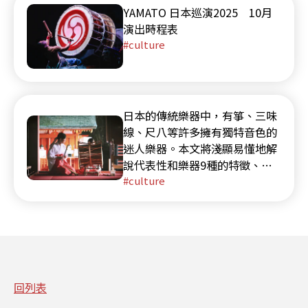
YAMATO 日本巡演2025 10月
演出時程表
culture
日本的傳統樂器中，有箏、三味
線、尺八等許多擁有獨特音色的
迷人樂器。本文將淺顯易懂地解
說代表性和樂器9種的特徵、歷
史、演奏法以及音色差異。
culture
回列表