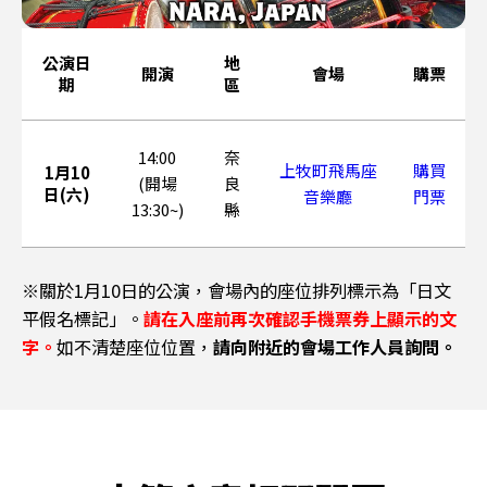
公演日
地
開演
會場
購票
期
區
14:00
奈
上牧町飛馬座
購買
1月10
(開場
良
日(
六
)
音樂廳
門票
13:30~)
縣
※關於1月10日的公演，會場內的座位排列標示為「日文
平假名標記」。
請在入座前再次確認手機票券上顯示的文
字。
如不清楚座位位置，
請向附近的會場工作人員詢問。