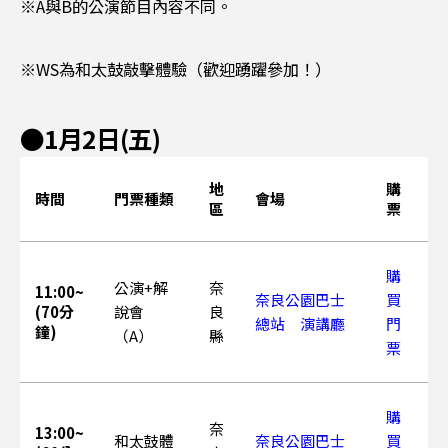
※A與B的公演節目內容不同。
※WS為和太鼓敲擊體驗（歡迎踴躍參加！）
●1月2日(五)
地
購
時間
門票種類
會場
區
票
購
公演+解
奈
11:00~
奈良公園巴士
買
(70分
說會
良
總站 演講廳
門
鐘)
（A）
縣
票
購
奈
13:00~
和太鼓體
奈良公園巴士
買