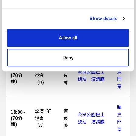
票
Show details
購
奈
13:00~
和太鼓體
奈良公園巴士
買
(60分
良
驗會
總站 演講廳
門
Allow all
鐘)
縣
票
Deny
購
公演+解
奈
15:00~
奈良公園巴士
買
(70分
說會
良
總站 演講廳
門
鐘)
（B）
縣
票
購
公演+解
奈
18:00~
奈良公園巴士
買
(70分
說會
良
總站 演講廳
門
鐘)
（A）
縣
票