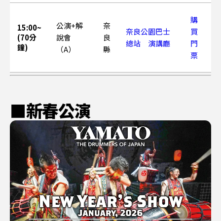
購
公演+解
奈
15:00~
奈良公園巴士
買
(70分
說會
良
總站 演講廳
門
鐘)
（A）
縣
票
■新春公演