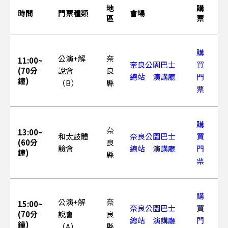
地
購
時間
門票種類
會場
區
票
購
公演+解
奈
11:00~
奈良公園巴士
買
(70分
說會
良
總站 演講廳
門
鐘)
（B）
縣
票
購
奈
13:00~
和太鼓體
奈良公園巴士
買
(60分
良
驗會
總站 演講廳
門
鐘)
縣
票
購
公演+解
奈
15:00~
奈良公園巴士
買
(70分
說會
良
總站 演講廳
門
鐘)
（A）
縣