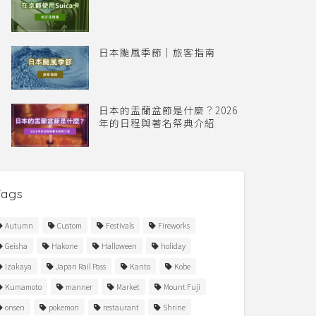
日本颱風季節｜旅客指南
日本的盂蘭盆節是什麼？2026
年的日程與著名祭典介紹
Tags
Autumn
Custom
Festivals
Fireworks
Geisha
Hakone
Halloween
holiday
Izakaya
Japan Rail Pass
Kanto
Kobe
Kumamoto
manner
Market
Mount Fuji
onsen
pokemon
restaurant
Shrine