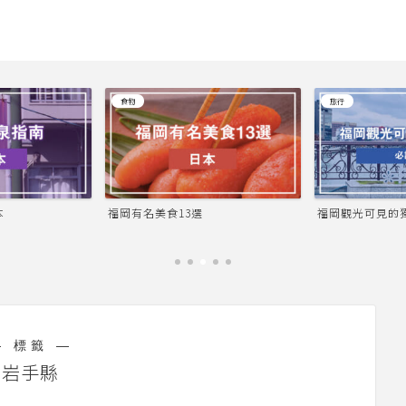
食物
旅行
福岡有名美食13選
福岡觀光可見的獨特事物：必訪景
― 標籤 ―
岩手縣