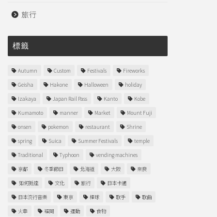
旅行
標籤
Autumn
Custom
Festivals
Fireworks
Geisha
Hakone
Halloween
holiday
Izakaya
Japan Rail Pass
Kanto
Kobe
Kumamoto
manner
Market
Mount Fuji
onsen
pokemon
restaurant
Shrine
spring
Suica
Summer Festivals
temple
Traditional
Typhoon
vending machines
京都
冬季節日
北海道
大阪
奈良
如何抵達
文化
旅行
日本卡通
日本流行音樂
東京
棒球
歌手
歌曲
火車
福岡
運動
食物