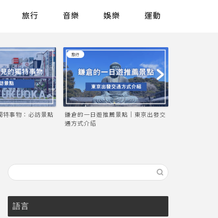
旅行
音樂
娛樂
運動
旅行
旅行
點
鎌倉的一日遊推薦景點｜東京出發交
盛岡必做17件事！岩手縣府城市
通方式介紹
佳的觀光、美食與購物
語言