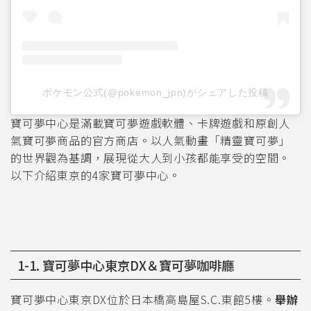
ポケモン公式(@pokemon_jpn)がシェアした投稿
寶可夢中心是滿載寶可夢遊戲軟體、卡牌遊戲和原創人
氣寶可夢商品的官方商店。以人氣動畫「精靈寶可夢」
的世界觀為基調，展現從大人到小孩都能享受的空間。
以下介紹東京的4家寶可夢中心。
1-1. 寶可夢中心東京DX＆寶可夢咖啡廳
寶可夢中心東京DX位於日本橋高島屋S.C.東館5樓。
舉辦