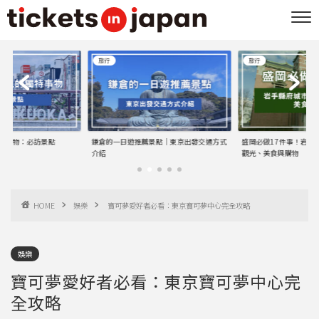
旅行
旅行
特事物：必訪景點
鎌倉的一日遊推薦景點｜東京出發交通方式
盛岡必做17件事！岩手
介紹
觀光、美食與購物
HOME
娛樂
寶可夢愛好者必看：東京寶可夢中心完全攻略
娛樂
寶可夢愛好者必看：東京寶可夢中心完
全攻略