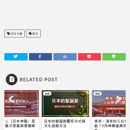
日本卡通
東京
RELATED POST
娛樂
娛樂
みくじ（日本神籤）是
日本的聖誕節慶祝方式與
東京・淺草的三社祭
麼？籤文意義與禮儀解
文化過節方法
麼？5月神輿盛典完