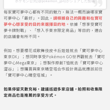
ポケモン公式(@pokemon_jpn)がシェアした投稿
每家寶可夢中心都有不同的魅力，無法一概而論哪家寶
可夢中心「最好」。因此，
請根據自己的興趣和在寶可
夢中心想享受的目的來選擇目的地。
依據「想享受寶可
夢卡牌對戰」、「想入手東京限定商品」等目的，適合
的店鋪會有所不同。
例如，想要櫻花或歌舞伎皮卡丘娃娃就去「寶可夢中心
東京DX」；想同時享受Pokémon GO世界觀就去「寶可
夢中心Mega東京」；想製作原創T恤就去「寶可夢中心
澀谷」；想購買與東京晴空塔合作設計商品就應該前往
「寶可夢中心晴空塔城」。
如果停留天數充裕，建議巡遊多家店鋪，拍照和收集限
定商品也是推薦的享受方式。