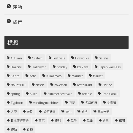
運動
旅行
標籤
Autumn
Custom
Festivals
Fireworks
Geisha
Hakone
Halloween
holiday
Izakaya
Japan Rail Pass
Kanto
Kobe
Kumamoto
manner
Market
Mount Fuji
onsen
pokemon
restaurant
Shrine
spring
Suica
Summer Festivals
temple
Traditional
Typhoon
vending machines
京都
冬季節日
北海道
大阪
奈良
如何抵達
文化
旅行
日本卡通
日本流行音樂
東京
棒球
歌手
歌曲
火車
福岡
運動
食物