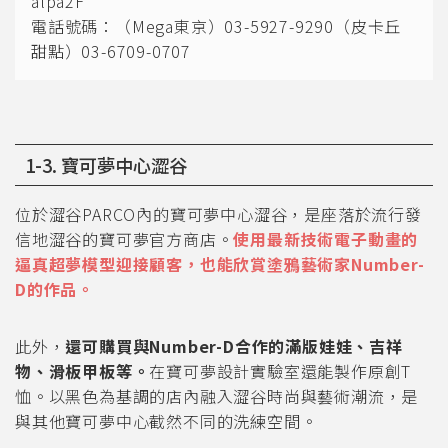
alpa2F
電話號碼：（Mega東京）03-5927-9290（皮卡丘
甜點）03-6709-0707
1-3. 寶可夢中心澀谷
位於澀谷PARCO內的寶可夢中心澀谷，是座落於流行發
信地澀谷的寶可夢官方商店。
使用最新技術電子動畫的
逼真超夢模型迎接顧客，也能欣賞塗鴉藝術家Number-
D的作品。
此外，
還可購買與Number-D合作的滿版娃娃、吉祥
物、滑板甲板等。
在寶可夢設計實驗室還能製作原創T
恤。以黑色為基調的店內融入澀谷時尚與藝術潮流，是
與其他寶可夢中心截然不同的洗練空間。