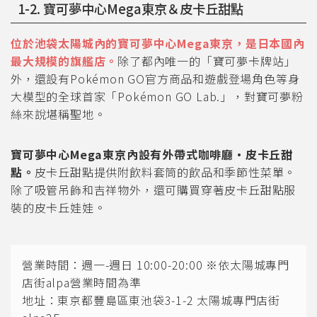
1-2. 寶可夢中心Mega東京＆皮卡丘甜點
位於池袋太陽城內的寶可夢中心Mega東京，是日本國內
最大規模的旗艦店。
除了都內唯一的「寶可夢卡牌站」
外，還設有Pokémon GO官方商品和遊戲登場角色等身
大模型的全球首家「Pokémon GO Lab.」，對寶可夢粉
絲來說堪稱聖地。
寶可夢中心Mega東京內設有外帶式咖啡廳・皮卡丘甜
點。
皮卡丘甜點提供附飲料套筒的飲品和季節性菜單。
除了吸管吊飾和吉祥物外，還可購買穿著皮卡丘甜點服
裝的皮卡丘娃娃。
營業時間：週一-週日 10:00-20:00 ※依太陽城專門
店街alpa營業時間為準
地址：東京都豐島區東池袋3-1-2 太陽城專門店街