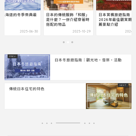
本北海道的冬季祭典最
日本的傳統服飾「和服」
日本賞楓旅遊指南｜
8選
是什麼？一併介紹穿著時
2026年最佳觀賞期
搭配的物品
薦景點介紹
2025-06-30
2025-10-29
2026-0
日本冬旅遊指南｜觀光地・雪祭・活動
傳統日本住宅的特色