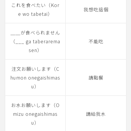
これを食べたい（Kor
我想吃這個
e wo tabetai）
＿＿が食べられません
（___ ga taberarema
不能吃
sen）
注文お願いします（C
humon onegaishimas
請點餐
u）
お水お願いします（O
mizu onegaishimas
請給我水
u）