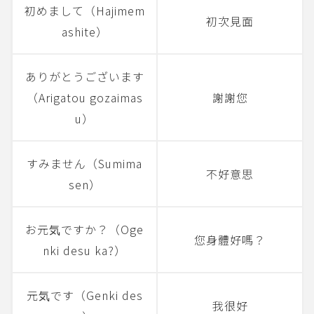
初めまして（Hajimem
初次見面
ashite）
ありがとうございます
（Arigatou gozaimas
謝謝您
u）
すみません（Sumima
不好意思
sen）
お元気ですか？（Oge
您身體好嗎？
nki desu ka?）
元気です（Genki des
我很好