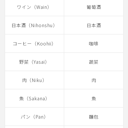
ワイン（Wain）
葡萄酒
日本酒（Nihonshu）
日本酒
コーヒー（Koohii）
咖啡
野菜（Yasai）
蔬菜
肉（Niku）
肉
魚（Sakana）
魚
パン（Pan）
麵包