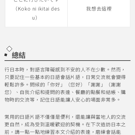
（Koko ni ikitai des
我想去這裡
u）
總結
行日本時，對語言障礙感到不安的人不在少數。然而，
只要記住一些基本的日語會話片語，日常交流就會變得
輕鬆許多。問候的「你好」（您好）「謝謝」（謝謝
您）、自我介紹和提問的表達、餐廳的點餐和結帳、購
物時的交流等，記住日語能讓人安心的場面非常多。
常用的日語片語不僅僅是便利，還能讓與當地人的交流
更自然，成為受到溫暖歡迎的契機。在下次造訪日本之
前，請一點一點地練習本文介紹的表達，磨練會話能