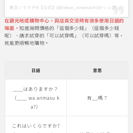
東京ソラマチ®︎【公式】(@tokyo_solamachi)がシェアした投稿
在觀光地或購物中心，與店員交流時有很多使用日語的
場面。
知道詢問價格的「這個多少錢」（這個多少錢
呢）、請求試穿的「可以試穿嗎」（可以試穿嗎）等，
就能更順暢地購物。
日語
意思
＿＿はありますか？
（＿＿ wa arimasu k
有__嗎？
a?）
これはいくらですか?