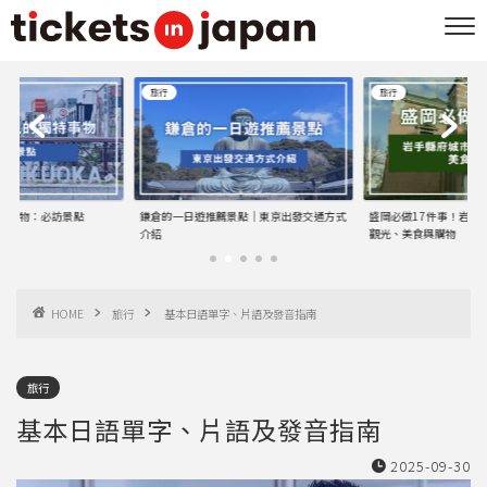
旅行
旅行
特事物：必訪景點
鎌倉的一日遊推薦景點｜東京出發交通方式
盛岡必做17件事！岩手
介紹
觀光、美食與購物
HOME
旅行
基本日語單字、片語及發音指南
旅行
基本日語單字、片語及發音指南
2025-09-30