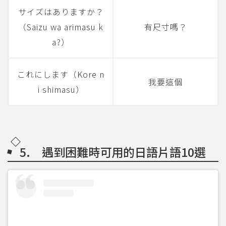
サイズはありますか？
（Saizu wa arimasu k
有尺寸嗎？
a?）
これにします（Kore n
我要這個
i shimasu）
5. 遇到困難時可用的日語片語10選