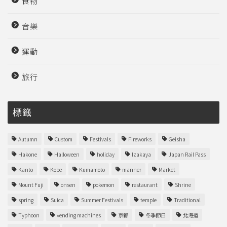
食物
音樂
運動
旅行
標籤
Autumn
Custom
Festivals
Fireworks
Geisha
Hakone
Halloween
holiday
Izakaya
Japan Rail Pass
Kanto
Kobe
Kumamoto
manner
Market
Mount Fuji
onsen
pokemon
restaurant
Shrine
spring
Suica
Summer Festivals
temple
Traditional
Typhoon
vending machines
京都
冬季節日
北海道