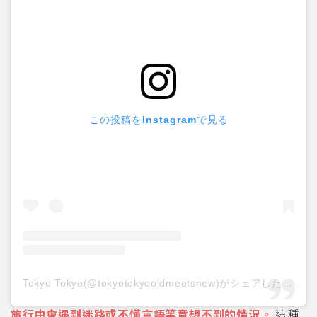
この投稿をInstagramで見る
Tokyo Tokyo(@tokyotokyooldmeetsnew)がシェアした投稿
旅行中會遇到迷路或不懂言語等意想不到的情況。
這種