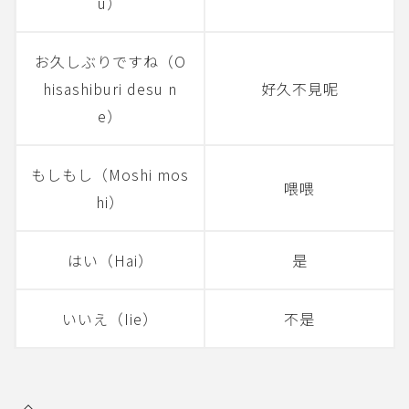
u）
お久しぶりですね（O
hisashiburi desu n
好久不見呢
e）
もしもし（Moshi mos
喂喂
hi）
はい（Hai）
是
いいえ（Iie）
不是