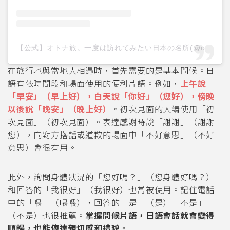
【公式】オトナ旅。一度は訪れてみたい日本の名所(@otonatabi_japan)がシェアした投稿
在旅行地與當地人相遇時，首先需要的是基本問候。日
語有依時間段和場面使用的便利片語。例如，
上午說
「早安」（早上好），白天說「你好」（您好），傍晚
以後說「晚安」（晚上好）
。初次見面的人請使用「初
次見面」（初次見面）。表達感謝時說「謝謝」（謝謝
您），向對方搭話或道歉的場面中「不好意思」（不好
意思）會很有用。
此外，詢問身體狀況的「您好嗎？」（您身體好嗎？）
和回答的「我很好」（我很好）也常被使用。記住電話
中的「喂」（喂喂），回答的「是」（是）「不是」
（不是）也很推薦。
掌握問候片語，日語會話就會變得
順暢，也能傳達親切感和禮貌。