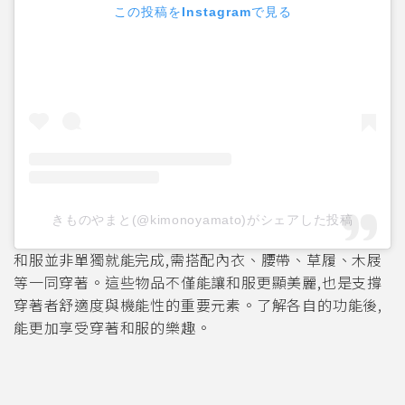
この投稿をInstagramで見る
きものやまと(@kimonoyamato)がシェアした投稿
和服並非單獨就能完成,需搭配內衣、腰帶、草履、木屐
等一同穿著。這些物品不僅能讓和服更顯美麗,也是支撐
穿著者舒適度與機能性的重要元素。了解各自的功能後,
能更加享受穿著和服的樂趣。