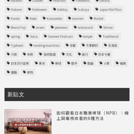
Autumn
Custom
Festivals
Fireworks
Geisha
Hakone
Halloween
holiday
Izakaya
Japan Rail Pass
Kanto
Kobe
Kumamoto
manner
Market
Mount Fuji
onsen
pokemon
restaurant
Shrine
spring
Suica
Summer Festivals
temple
Traditional
Typhoon
vending machines
京都
冬季節日
北海道
大阪
奈良
如何抵達
文化
旅行
日本卡通
日本流行音樂
東京
棒球
歌手
歌曲
火車
福岡
運動
食物
新貼文
如何觀看日本職業棒球（NPB）：線
上與電視收看的6種方法