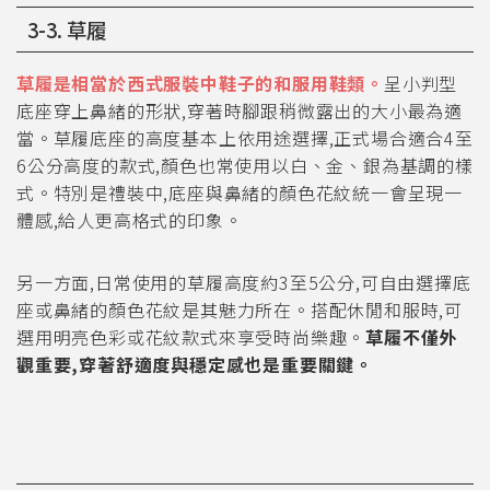
3-3. 草履
草履是相當於西式服裝中鞋子的和服用鞋類。
呈小判型
底座穿上鼻緒的形狀,穿著時腳跟稍微露出的大小最為適
當。草履底座的高度基本上依用途選擇,正式場合適合4至
6公分高度的款式,顏色也常使用以白、金、銀為基調的樣
式。特別是禮裝中,底座與鼻緒的顏色花紋統一會呈現一
體感,給人更高格式的印象。
另一方面,日常使用的草履高度約3至5公分,可自由選擇底
座或鼻緒的顏色花紋是其魅力所在。搭配休閒和服時,可
選用明亮色彩或花紋款式來享受時尚樂趣。
草履不僅外
觀重要,穿著舒適度與穩定感也是重要關鍵。