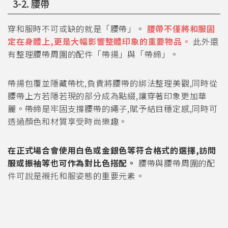
3-2. 腰帶
穿和服時不可或缺的就是「腰帶」。
腰帶不僅將和服固
定在身體上,更是大幅影響整體印象的重要物品。
此外還
有整理腰帶周圍的配件「帶揚」與「帶締」。
帶揚包覆並隱藏帶枕,負責將腰帶的綁法整理美觀,同時從
腰帶上方若隱若現的部分成為點綴,讓穿著印象更加華
麗。帶締是牢固支撐腰帶的繩子,賦予結目穩定感,同時可
透過顏色和材質享受時尚樂趣。
在正式場合會使用白色或金銀色等符合格式的選擇,訪問
服或振袖等也可作為對比色搭配。
腰帶與腰帶周圍的配
件可說是襯托和服姿態的重要元素。