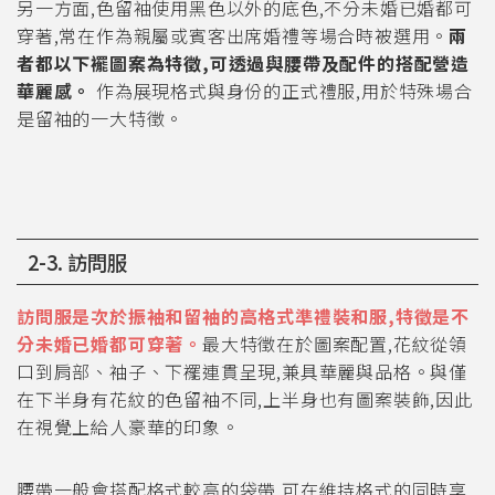
另一方面,色留袖使用黑色以外的底色,不分未婚已婚都可
穿著,常在作為親屬或賓客出席婚禮等場合時被選用。
兩
者都以下襬圖案為特徵,可透過與腰帶及配件的搭配營造
華麗感。
作為展現格式與身份的正式禮服,用於特殊場合
是留袖的一大特徵。
2-3. 訪問服
訪問服是次於振袖和留袖的高格式準禮裝和服,特徵是不
分未婚已婚都可穿著。
最大特徵在於圖案配置,花紋從領
口到肩部、袖子、下襬連貫呈現,兼具華麗與品格。與僅
在下半身有花紋的色留袖不同,上半身也有圖案裝飾,因此
在視覺上給人豪華的印象。
腰帶一般會搭配格式較高的袋帶,可在維持格式的同時享