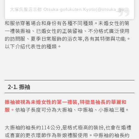
大塚呉服店京都 Otsuka-gofukuten.Kyoto(@otsuka_gofukuten.kyoto)がシェアした投稿
和服依穿著場合和身份有各種不同種類。未婚女性的第
一禮裝振袖、已婚女性的正裝留袖、不分格式廣泛使用
的訪問服、夏季日常服飾的浴衣等,各有其特徵與功能。
以下介紹代表性的種類。
2-1. 振袖
振袖被視為未婚女性的第一禮裝,特徵是袖長的華麗和
服。
依袖子長度可分為大振袖、中振袖、小振袖三種。
大振袖的袖長約114公分,是格式極高的裝扮,也會在婚禮
或喜宴的更衣環節作為新娘禮服使用。中振袖的袖長約