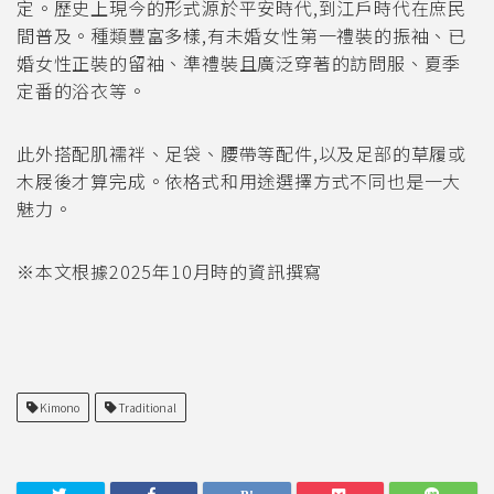
定。歷史上現今的形式源於平安時代,到江戶時代在庶民
間普及。種類豐富多樣,有未婚女性第一禮裝的振袖、已
婚女性正裝的留袖、準禮裝且廣泛穿著的訪問服、夏季
定番的浴衣等。
此外搭配肌襦袢、足袋、腰帶等配件,以及足部的草履或
木屐後才算完成。依格式和用途選擇方式不同也是一大
魅力。
※本文根據2025年10月時的資訊撰寫
Kimono
Traditional