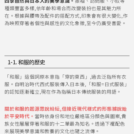
四季自然與日本人的美學意識。
振袖、訪問服、小紋等
種類豐富多樣,依年齡和場合而改變裝扮也是其魅力所
在。根據與腰帶及配件的搭配方式,印象會有很大變化,作
為映照穿著者個性與感性的文化象徵,至今仍廣受喜愛。
1-1. 和服的歷史
「和服」這個詞原本意指「穿的東西」,過去泛指所有衣
服。自明治時代西式服裝傳入日本後,「和服=日式服裝」
的認知逐漸確立,現在作為指稱日本傳統服裝的用語。
關於和服的起源眾說紛紜,但接近現代樣式的形態據說始
於平安時代。
當時依身份和地位嚴格區分顏色與圖案,貴
族女性層層穿著和服的十二單最為知名。透過下襬配色
來展現美學意識和教養的文化也隨之流傳。