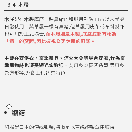
3-4. 木屐
木屐是在木製底座上裝鼻緒的和服用鞋類,自古以來就被
日常使用。與草履一樣有鼻緒,但草履用皮革或布料製作
也可用於正式場合,
而木屐則是木製,底座底部有稱為
「齒」的突起,因此被視為更休閒的鞋類。
主要在穿浴衣、夏季祭典、煙火大會等場合穿著,作為夏
季風物詩也深受觀光客歡迎。
女用多為圓潤造型,男用多
為方形等,外觀上也各有特色。
總結
和服是日本的傳統服裝,特徵是以直線縫製並用腰帶固