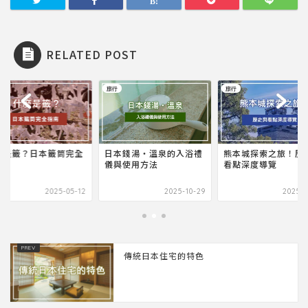
RELATED POST
旅行
旅行
麼是籤？日本籤筒完全
日本錢湯・溫泉的入浴禮
熊本城探索之旅！歷
南
儀與使用方法
看點深度導覽
2025-05-12
2025-10-29
2025-0
傳統日本住宅的特色