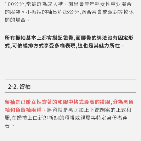
100公分,常被選為成人禮、謝恩會等年輕女性重要場合
的服裝。小振袖的袖長約85公分,適合茶會或派對等較休
閒的場合。
所有振袖基本上都會搭配袋帶,而腰帶的綁法沒有固定形
式,可依編排方式享受多樣表現,這也是其魅力所在。
2-2. 留袖
留袖是已婚女性穿著的和服中格式最高的禮服,分為黑留
袖和色留袖兩種。
黑留袖是黑底加上下襬圖案的正式和
服,在婚禮上由新郎新娘的母親或親屬等特定身份者穿
著。