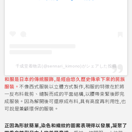
千成堂着物店(@sennari_kimono)がシェアした投稿
和服是日本的傳統服飾,是經由悠久歷史傳承下來的民族
服裝。
不像西式服裝以立體方式製作,和服的特徵在於將
一反布料裁剪、縫製而成的平面結構,以腰帶束緊後即完
成服裝。因為解開後可還原成布料,具有高度再利用性,也
可說是兼顧環保的服裝。
正因為形狀簡單,染色和織紋的圖案表現得以發展,凝聚了