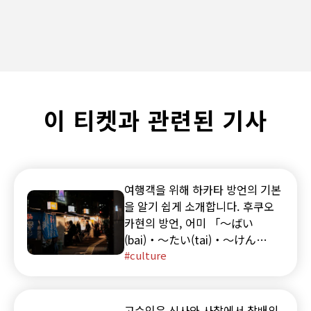
이 티켓과 관련된 기사
여행객을 위해 하카타 방언의 기본
을 알기 쉽게 소개합니다. 후쿠오
카현의 방언, 어미 「～ばい
(bai)・～たい(tai)・～けん
(ken)・～と(to)」의 뉘앙스, 듣
culture
기 팁을 예문과 함께 알아보세요.
고슈인은 신사와 사찰에서 참배의