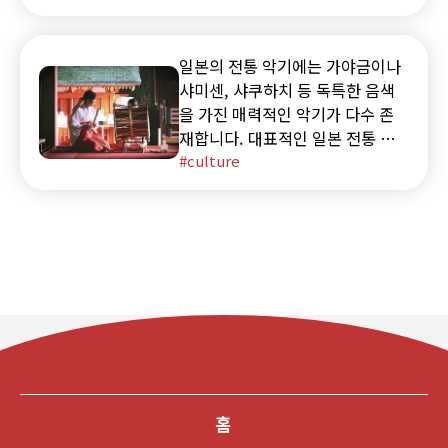
름 페스티벌', 그리고 향후 예정된
공연 일정에 대해 자세히 소개합니
다.
일본의 전통 악기에는 가야금이나
샤미센, 샤쿠하치 등 독특한 음색
을 가진 매력적인 악기가 다수 존
재합니다. 대표적인 일본 전통 악
기 9종의 특징과 역사, 연주법, 음
culture
색의 차이를 알기 쉽게 해설합니
다.
홈