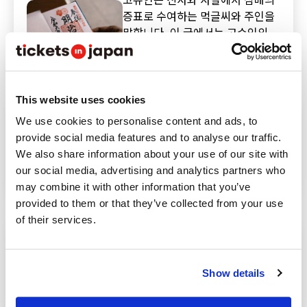
증표로 수여하는 먹글씨와 주인을
말합니다. 이 글에서는 고슈인의
의미와 매력, 올바른 받는 방법, 예
절과 인기 신사·사찰을 소개합니
culture
다.
This website uses cookies
명란젓이나 하카타 도리몬 등의 정
We use cookies to personalise content and ads, to
통 미식부터 아리타야키나 가라쓰
provide social media features and to analyse our traffic.
야키 등의 공예품까지, 선물하면
We also share information about your use of our site with
기뻐할 15가지 기념품을 엄선했습
our social media, advertising and analytics partners who
니다. 후쿠오카공항이나 하카타역
others
may combine it with other information that you’ve
등 관광 중간에 들를 수 있는 편리
provided to them or that they’ve collected from your use
한 기념품샵도 소개합니다.
of their services.
후쿠오카・나카스는 일본에서도
몇 안 되는 포장마차 문화가 남아
있는 지역입니다. 후쿠오카만의 전
Show details
통 요리부터 프렌치까지 다양한 요
리가 제공되며, 후쿠오카 관광에서
others