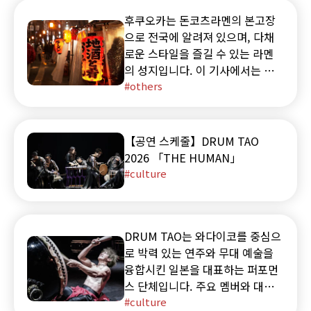
후쿠오카는 돈코츠라멘의 본고장
으로 전국에 알려져 있으며, 다채
로운 스타일을 즐길 수 있는 라멘
의 성지입니다. 이 기사에서는 노
포부터 화제의 신규 매장까지 후쿠
others
오카에서 주목받는 라멘 맛집을 엄
선하여 10곳 소개합니다.
【공연 스케줄】DRUM TAO
2026 「THE HUMAN」
culture
DRUM TAO는 와다이코를 중심으
로 박력 있는 연주와 무대 예술을
융합시킨 일본을 대표하는 퍼포먼
스 단체입니다. 주요 멤버와 대표
적인 공연, 정례 이벤트 'TAO의 여
culture