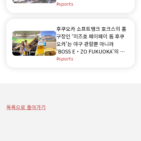
카타역이나 후쿠오카 공항에서 미
sports
즈호 페이페이 돔 후쿠오카로 가는
방법을 자세히 소개합니다.
후쿠오카 소프트뱅크 호크스의 홈
구장인 ‘미즈호 페이페이 돔 후쿠
오카’는 야구 관람뿐 아니라
‘BOSS E・ZO FUKUOKA’의 다
양한 어트랙션과 라이브 공연, 그
sports
리고 맛있는 구장 음식까지 하루
종일 즐길 수 있는 복합 엔터테인
먼트 공간입니다. 응원 굿즈나 맥
주를 파는 판매원 문화 등, 일본에
서만 경험할 수 있는 특별한 구장
체험도 가득해 야구 팬은 물론 입
목록으로 돌아가기
문자에게도 추천하는 장소입니다.