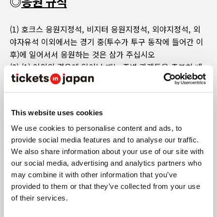
◎
응원 규칙
(1) 호크스 응원지정석, 비지터 응원지정석, 외야지정석, 외
야자유석 이외에서는 경기 중(투수가 투구 동작에 들어간 이
후)에 일어서서 응원하는 것은 삼가 주십시오
(2) (1) 이외의 경우에 일어날 때는 주변 관객들을 충분히 배
려해 주시기 바랍니다. 경기 중이 아니더라도 스태프가 지시
할 때는 착석해 주시기 바랍니다
(3) 좌석 위에 올라서는 응원은 절대 금지되어 있습니다
This website uses cookies
(4) MIZUHO PayPay돔에서는 외야석 일부에 ‘호크스 응원
구역’ 및 ‘비지터(대전 팀) 응원 구역’이라는 각각의 팬 전용
We use cookies to personalise content and ads, to
provide social media features and to analyse our traffic.
응원 구역을 설치하여 특별한 규칙을 적용하고 있습니다. 각
We also share information about your use of our site with
구역 안에서는 상대 팀을 응원하는 행위, 대상 팀 이외의 팀
our social media, advertising and analytics partners who
의 응원 굿즈 반입, 대상 팀 이외의 팬이라는 것을 알 수 있는
may combine it with other information that you’ve
복장으로 관람, 지나가는 행위를 금지합니다.
provided to them or that they’ve collected from your use
of their services.
◎
응원 보드・응원 현수막・응원 깃발 안