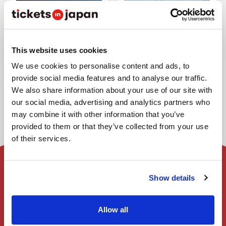
【開始售票】Small
台場必做之事：介紹人
Worlds 迷你世界博物館
氣觀光景點・美食景點
Last updated : May 11,2026
Last updated : Apr 20,2026
This website uses cookies
We use cookies to personalise content and ads, to
provide social media features and to analyse our traffic.
We also share information about your use of our site with
our social media, advertising and analytics partners who
may combine it with other information that you’ve
provided to them or that they’ve collected from your use
of their services.
Show details
首頁
Allow all
會員註冊