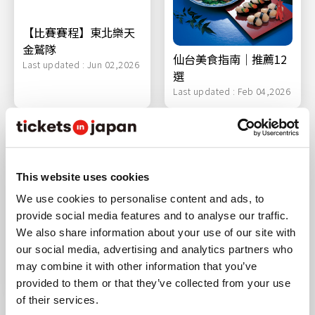
【比賽賽程】東北樂天
金鷲隊
仙台美食指南｜推薦12
Last updated : Jun 02,2026
選
Last updated : Feb 04,2026
This website uses cookies
We use cookies to personalise content and ads, to
東北魅力滿載！東北樂
provide social media features and to analyse our traffic.
天金鷲隊主場・樂天行
We also share information about your use of our site with
動通訊球場宮城的遊覽
our social media, advertising and analytics partners who
指南
may combine it with other information that you’ve
Last updated : Feb 04,2026
provided to them or that they’ve collected from your use
of their services.